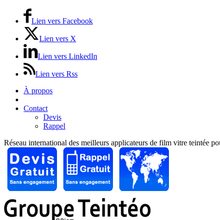
Lien vers Facebook
Lien vers X
Lien vers LinkedIn
Lien vers Rss
À propos
Prix / Tarifs
Contact
Devis
Rappel
Réseau international des meilleurs applicateurs de film vitre teintée p