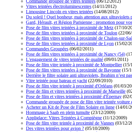
Commande groupée de vitres teintées
(06/12/2012)
Vitres teintées électroluminescentes
(14/11/2012)
Limousine Lincoln en vitres teintées
(14/08/2012)
Du soleil ! Quel bonheur, mais attention aux ultraviolets
Gard, Hérault, et Région Parisienne : promotion pour vos 
Pose de film vitres teintées à proximité de Metz
(17/10/2
Pose de film vitres teintées à proximité de Toulon
(22/06/
Pose de film vitres teintées à proximité de Chalon-sur-S
Pose de film vitres teintées à proximité de Lyon
(15/02/2
Commandes Groupées
(06/02/2011)
Pose de film vitres teintées à proximité de Nancy (54)
(17
L'engagement de vitres teintées de qualité
(09/01/2011)
Pose de film vitre teintée à proximité de Montpellier
(15/
Pose de film vitres teintées à proximité de Bayonne
(15/1
Derrière le filtre solaire anti ultraviolets, Ibrahim n’est p
Vitre teintée pour bateau et yacht
(22/09/2010)
Pose de film vitre teintée à proximité d'Orléans
(01/03/20
Pose de film et vitres teintées à proximité de Marseille
(02
Pose de film et vitres teintées à proximité d'Épernay
(02/
Commande groupée de pose de film vitre teintée voiture 
Acheter un Kit de Pose de Film Solaire en ligne
(14/01/2
Hommage à Saab en plein tumulte
(23/12/2009)
Appliglace: Vitres Teintées à Compiègne
(11/12/2009)
Pose de film vitre teintée à proximité de Vannes
(03/12/2
Des vitres teintées pour avion ?
(05/10/2009)