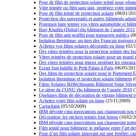
Pose de film de protection solaire teinté pour véra
Vitre teintée ou film sans tain, protégez votre intimi
Pose de film teinté de protection solaire
(08/01/201
Protection des universités et autres bâtiments admini
Pourquoi faire teinter vos vitres automobile et bâti
Burj Khalifa (Dubaï) élu bâtiment de l’année 2011
Pose de film anti graffiti pour transports publics
(08
Isolation thermique: un tiers des Français toujours 
Achetez vos films solaires décoratifs en ligne
(02/1
Des vitres teintées pour la protection solaire des b
Vitres teintées de protection solaire pour un grand
Des vitres teintées pour mieux protéger les oiseaux
Ecran Sun habille le Petit Palais à Paris
(06/05/201
Des films de protection solaire pour le Partement 
Isolation thermique et protection solaire bâtiment
(
Films Solaires Réfléchissants Bâtiment Solar Silve
Le siège de l’ONU élu bâtiment de l’année 2010
(
Quelques films de décoration de vitrage bâtiment e
Achetez votre film solaire en ligne
(25/11/2009)
Carjacking
(05/10/2009)
IBM dévoile cinq innovations qui changeront nos v
Décoration: les stickers teintés font fureur
(16/02/2
IBM dévoile cinq innovations qui changeront notre
Film teinté pour bâtiment: le mélange entre l’art des
Pose d’un film solaire innovant sur une fenêtre: capt