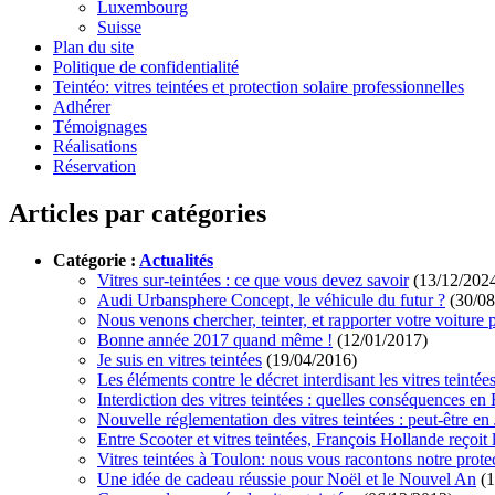
Luxembourg
Suisse
Plan du site
Politique de confidentialité
Teintéo: vitres teintées et protection solaire professionnelles
Adhérer
Témoignages
Réalisations
Réservation
Articles par catégories
Catégorie :
Actualités
Vitres sur-teintées : ce que vous devez savoir
(13/12/202
Audi Urbansphere Concept, le véhicule du futur ?
(30/08
Nous venons chercher, teinter, et rapporter votre voitu
Bonne année 2017 quand même !
(12/01/2017)
Je suis en vitres teintées
(19/04/2016)
Les éléments contre le décret interdisant les vitres teintée
Interdiction des vitres teintées : quelles conséquences en
Nouvelle réglementation des vitres teintées : peut-être en
Entre Scooter et vitres teintées, François Hollande reçoit
Vitres teintées à Toulon: nous vous racontons notre protect
Une idée de cadeau réussie pour Noël et le Nouvel An
(1