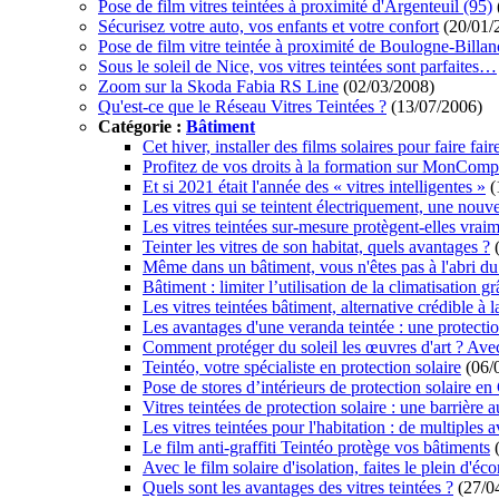
Pose de film vitres teintées à proximité d'Argenteuil (95)
Sécurisez votre auto, vos enfants et votre confort
(20/01/
Pose de film vitre teintée à proximité de Boulogne-Billan
Sous le soleil de Nice, vos vitres teintées sont parfaites…
Zoom sur la Skoda Fabia RS Line
(02/03/2008)
Qu'est-ce que le Réseau Vitres Teintées ?
(13/07/2006)
Catégorie :
Bâtiment
Cet hiver, installer des films solaires pour faire fa
Profitez de vos droits à la formation sur MonCom
Et si 2021 était l'année des « vitres intelligentes »
(
Les vitres qui se teintent électriquement, une nouve
Les vitres teintées sur-mesure protègent-elles vra
Teinter les vitres de son habitat, quels avantages ?
(
Même dans un bâtiment, vous n'êtes pas à l'abri du
Bâtiment : limiter l’utilisation de la climatisation g
Les vitres teintées bâtiment, alternative crédible à l
Les avantages d'une veranda teintée : une protection
Comment protéger du soleil les œuvres d'art ? Avec 
Teintéo, votre spécialiste en protection solaire
(06/
Pose de stores d’intérieurs de protection solaire 
Vitres teintées de protection solaire : une barrière 
Les vitres teintées pour l'habitation : de multiples 
Le film anti-graffiti Teintéo protège vos bâtiments
(
Avec le film solaire d'isolation, faites le plein d'é
Quels sont les avantages des vitres teintées ?
(27/0