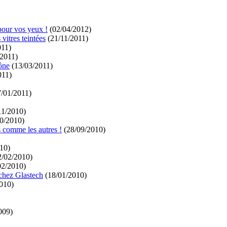
 pour vos yeux !
(02/04/2012)
vitres teintées
(21/11/2011)
011)
2011)
aône
(13/03/2011)
011)
/01/2011)
11/2010)
0/2010)
as comme les autres !
(28/09/2010)
10)
/02/2010)
02/2010)
chez Glastech
(18/01/2010)
010)
009)