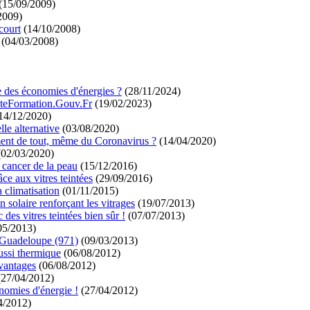
(15/09/2009)
2009)
court
(14/10/2008)
(04/03/2008)
ire des économies d'énergies ?
(28/11/2024)
pteFormation.Gouv.Fr
(19/02/2023)
14/12/2020)
lle alternative
(03/08/2020)
iment de tout, même du Coronavirus ?
(14/04/2020)
02/03/2020)
 cancer de la peau
(15/12/2016)
râce aux vitres teintées
(29/09/2016)
a climatisation
(01/11/2015)
 solaire renforçant les vitrages
(19/07/2013)
des vitres teintées bien sûr !
(07/07/2013)
05/2013)
en Guadeloupe (971)
(09/03/2013)
aussi thermique
(06/08/2012)
avantages
(06/08/2012)
27/04/2012)
conomies d'énergie !
(27/04/2012)
4/2012)