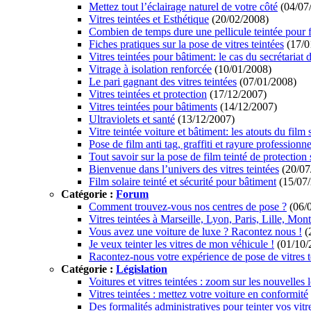
Mettez tout l’éclairage naturel de votre côté
(04/07
Vitres teintées et Esthétique
(20/02/2008)
Combien de temps dure une pellicule teintée pour f
Fiches pratiques sur la pose de vitres teintées
(17/0
Vitres teintées pour bâtiment: le cas du secrétariat
Vitrage à isolation renforcée
(10/01/2008)
Le pari gagnant des vitres teintées
(07/01/2008)
Vitres teintées et protection
(17/12/2007)
Vitres teintées pour bâtiments
(14/12/2007)
Ultraviolets et santé
(13/12/2007)
Vitre teintée voiture et bâtiment: les atouts du film 
Pose de film anti tag, graffiti et rayure professionne
Tout savoir sur la pose de film teinté de protection 
Bienvenue dans l’univers des vitres teintées
(20/07
Film solaire teinté et sécurité pour bâtiment
(15/07
Catégorie :
Forum
Comment trouvez-vous nos centres de pose ?
(06/
Vitres teintées à Marseille, Lyon, Paris, Lille, Mo
Vous avez une voiture de luxe ? Racontez nous !
(
Je veux teinter les vitres de mon véhicule !
(01/10/
Racontez-nous votre expérience de pose de vitres t
Catégorie :
Législation
Voitures et vitres teintées : zoom sur les nouvelles l
Vitres teintées : mettez votre voiture en conformité
Des formalités administratives pour teinter vos vitr