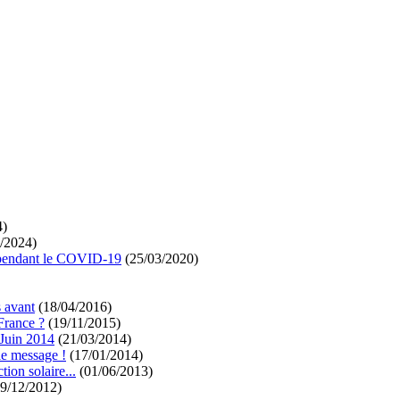
4)
/2024)
re pendant le COVID-19
(25/03/2020)
s avant
(18/04/2016)
 France ?
(19/11/2015)
 Juin 2014
(21/03/2014)
 le message !
(17/01/2014)
ion solaire...
(01/06/2013)
9/12/2012)