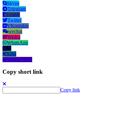
Skype
Telegram
Tumblr
Twitter
VKontakte
wechat
Weibo
WhatsApp
X
Xing
Yahoo! Mail
Copy short link
Copy link