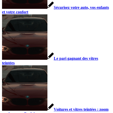
Sécurisez votre auto, vos enfants
et votre confort
Le pari gagnant des vitres
teintées
Voitures et vitres teintées : zoom