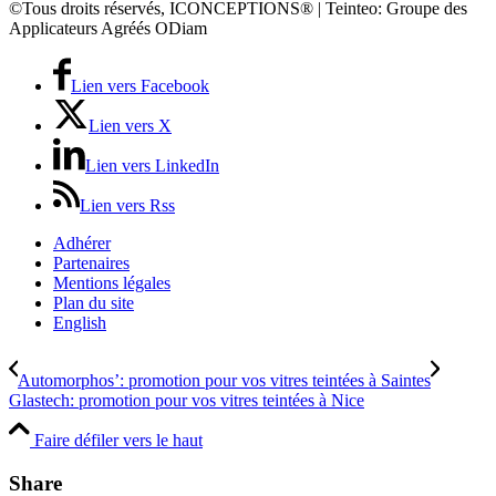
©Tous droits réservés, ICONCEPTIONS® | Teinteo: Groupe des
Applicateurs Agréés ODiam
Lien vers Facebook
Lien vers X
Lien vers LinkedIn
Lien vers Rss
Adhérer
Partenaires
Mentions légales
Plan du site
English
Automorphos’: promotion pour vos vitres teintées à Saintes
Glastech: promotion pour vos vitres teintées à Nice
Faire défiler vers le haut
Share