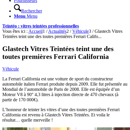
Fournisseurs
Rechercher
Menu
Menu
Teintéo : vitres teintées professionnelles
Vous êtes ici :
Accueil
1
/
Actualités
2
/
Véhicule
3
/
Glastech Vitres
Teintées teint une des toutes premières Ferrari Califo...
Glastech Vitres Teintées teint une des
toutes premières Ferrari California
Véhicule
La Ferrari California est une voiture de sport du constructeur
automobile italien Ferrari produite depuis 2009. Elle fut présentée au
Mondial de l’automobile de Paris de 2008. Elle est équipée d’un
Moteur V8 à 90° 4,3 litres à injection directe de 470 chevaux (à
partir de 170 000€).
L’honneur de teinter les vitres d’une des toutes premières Ferrari
California est revenu à Glastech Vitres Teintées. Et voila le
résultat… quelle merveille !