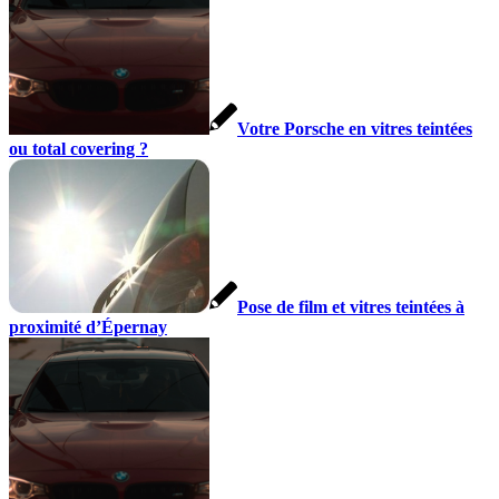
Votre Porsche en vitres teintées
ou total covering ?
Pose de film et vitres teintées à
proximité d’Épernay