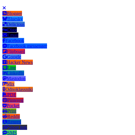
Blogger
Bluesky
Delicious
Digg
Email
Facebook
Facebook messenger
Flipboard
Google
Hacker News
Line
LinkedIn
Mastodon
Mix
Odnoklassniki
PDF
Pinterest
Pocket
Print
Reddit
Renren
Short link
SMS