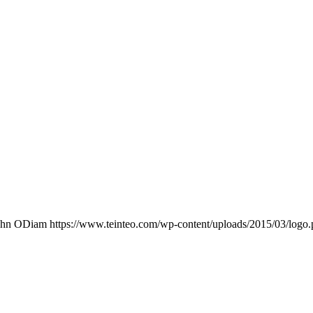
ohn ODiam
https://www.teinteo.com/wp-content/uploads/2015/03/logo