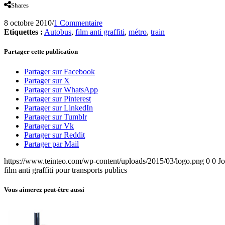
Shares
8 octobre 2010
/
1 Commentaire
Etiquettes :
Autobus
,
film anti graffiti
,
métro
,
train
Partager cette publication
Partager sur Facebook
Partager sur X
Partager sur WhatsApp
Partager sur Pinterest
Partager sur LinkedIn
Partager sur Tumblr
Partager sur Vk
Partager sur Reddit
Partager par Mail
https://www.teinteo.com/wp-content/uploads/2015/03/logo.png
0
0
J
film anti graffiti pour transports publics
Vous aimerez peut-être aussi