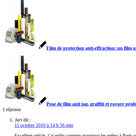
Film de protection anti-effraction: un film u
Pose de film anti tag, graffiti et rayure prof
1
réponse
Jari
dit :
11 octobre 2010 à 14 h 56 min
Excellent article, j’ai enfin compris pourquoi les métro à Paris 