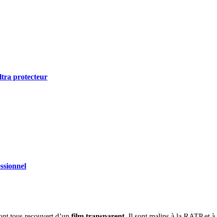
ltra protecteur
essionnel
sont tous recouvert d’un
film transparent
. Il sont malins à la RATP et