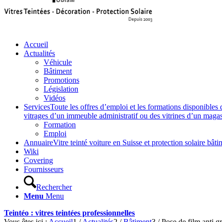
Accueil
Actualités
Véhicule
Bâtiment
Promotions
Législation
Vidéos
Services
Toute les offres d’emploi et les formations disponibles 
vitrages d’un immeuble administratif ou des vitrines d’un magasin,
Formation
Emploi
Annuaire
Vitre teinté voiture en Suisse et protection solaire 
Wiki
Covering
Fournisseurs
Rechercher
Menu
Menu
Teintéo : vitres teintées professionnelles
Vous êtes ici :
Accueil
1
/
Actualités
2
/
Bâtiment
3
/
Pose de film anti gr