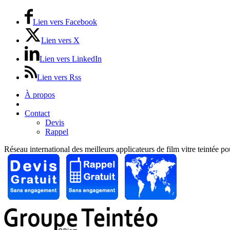
Lien vers Facebook
Lien vers X
Lien vers LinkedIn
Lien vers Rss
À propos
Prix / Tarifs
Contact
Devis
Rappel
Réseau international des meilleurs applicateurs de film vitre teintée p