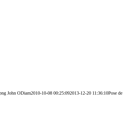
.png
John ODiam
2010-10-08 00:25:09
2013-12-20 11:36:10
Pose de