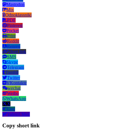
Mastodon
Mix
Odnoklassniki
PDF
Pinterest
Pocket
Print
Reddit
Renren
Short link
SMS
Skype
Telegram
Tumblr
Twitter
VKontakte
wechat
Weibo
WhatsApp
X
Xing
Yahoo! Mail
Copy short link