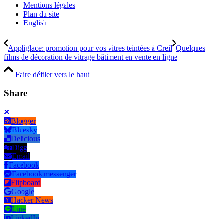
Mentions légales
Plan du site
English
Appliglace: promotion pour vos vitres teintées à Creil
Quelques
films de décoration de vitrage bâtiment en vente en ligne
Faire défiler vers le haut
Share
Blogger
Bluesky
Delicious
Digg
Email
Facebook
Facebook messenger
Flipboard
Google
Hacker News
Line
LinkedIn