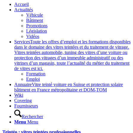
Accueil
Actualités
Véhicule
Bâtiment
Promotions
Législation
Vidéos
Services
Toute les offres d’emploi et les formations disponibles
dans le domaine des vitres teintées et du traitement de vitrage.
Vitres teintées automobile, tuning des vitres d’une voiture ou
protection des vitrages d’un immeuble administratif ou des
vitrines d’un magasin, toute l’actualité du métier du traitement
de vitres est ici.
Formation
Emploi
Annuaire
Vitre teinté voiture en Suisse et protection solaire
bâtiment en France métropolitaine et DOM-TOM
Wiki
Covering
Fournisseurs
Rechercher
Menu
Menu
Teintéo : vitres teintées professionnelles