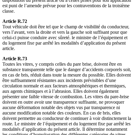
dispositions du présent article ou à celles prises pour son application
est puni de l’amende prévue pour les contraventions de la troisième
classe.
Article R.72
Tout véhicule doit être tel que le champ de visibilité du conducteur,
vers l’avant, vers la droite et vers la gauche soit suffisant pour que
celui-ci puisse conduire avec sûreté. le ministre de l’équipement et
du logement fixe par arrêté les modalités d’application du présent
article.
Article R.73
Toutes les vitres, y compris celles du pare brise, doivent être en
substance transparente telle que le danger d’accidents corporels soit,
en cas de bris, réduit dans toute la mesure du possible. Elles doivent
être suffisamment résistantes aux incidents prévisibles d’une
circulation normale et aux facteurs atmosphériques et thermiques,
aux agents chimiques et à l’abrasion. Elles doivent également
présenter une faible vitesse de combustion. Les vitres du pare-brise
doivent en outre avoir une transparence suffisante, ne provoquer
aucune déformation notable des objets vus par transparence ni
aucune modification notable des couleurs. En cas de bris, elles
doivent permettre au conducteur de continuer à voir distinctement la
route. Le ministre de l’équipement et du logement fixe par arrêté les
modalités d’application du présent article. Il détermine notamment
les conditions d’homologation des différentes catégories de vitres