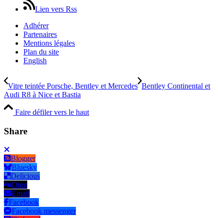
Lien vers Rss
Adhérer
Partenaires
Mentions légales
Plan du site
English
Vitre teintée Porsche, Bentley et Mercedes
Bentley Continental et
Audi R8 à Nice et Bastia
Faire défiler vers le haut
Share
Blogger
Bluesky
Delicious
Digg
Email
Facebook
Facebook messenger