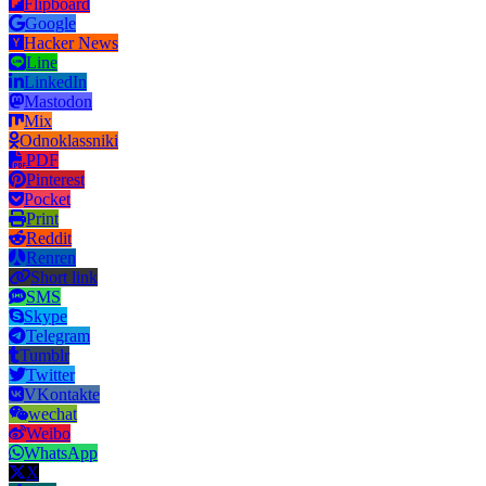
Flipboard
Google
Hacker News
Line
LinkedIn
Mastodon
Mix
Odnoklassniki
PDF
Pinterest
Pocket
Print
Reddit
Renren
Short link
SMS
Skype
Telegram
Tumblr
Twitter
VKontakte
wechat
Weibo
WhatsApp
X