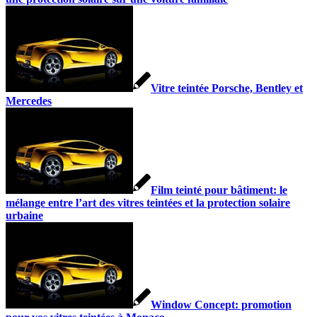
Vitre teintée Porsche, Bentley et
Mercedes
Film teinté pour bâtiment: le
mélange entre l’art des vitres teintées et la protection solaire
urbaine
Window Concept: promotion