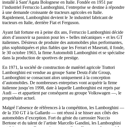
installé à Sant’Agata Bolognese en Italie. Fondée en 1951 par
l’industriel Ferruccio Lamborghini, l’entreprise se destine à répondre
à une demande croissante de tracteurs agricoles en Italie.
Rapidement, Lamborghini devient le 3e industriel fabricant de
tracteurs en Italie, derrière Fiat et Ferguson.
Ayant fait fortune en à peine dix ans, Ferruccio Lamborghini décide
alors d’assouvir sa passion pour les « belles mécaniques » et les GT
italiennes. Désireux de produire des automobiles plus performantes,
plus sophistiquées et plus fiables que les Ferrari et Maserati, il fonde,
le 30 octobre 1963, la firme Automobili Lamborghini et se spécialise
dans la production de sportives de prestige.
En 1971, la société de construction de matériel agricole Trattori
Lamborghini est vendue au groupe Same Deutz-Fahr Group,
Lamborghini se consacrant alors uniquement à la conception
d’automobiles. De nombreuses entreprises vont acquérir la firme
italienne jusqu’en 1998, date à laquelle Lamborghini est repris par
Audi — et appartient par conséquent au groupe Volkswagen —, le
propriétaire actuel.
Malgré l’absence de références à la compétition, les Lamborghini —
de la 350 GT à la Gallardo — ont réussi à se hisser aux côtés des
automobiles d’exception. Fort du génie du carrossier Nuccio
Bertone et du talent de l’artiste Marcello Gandini, les Lamborghini