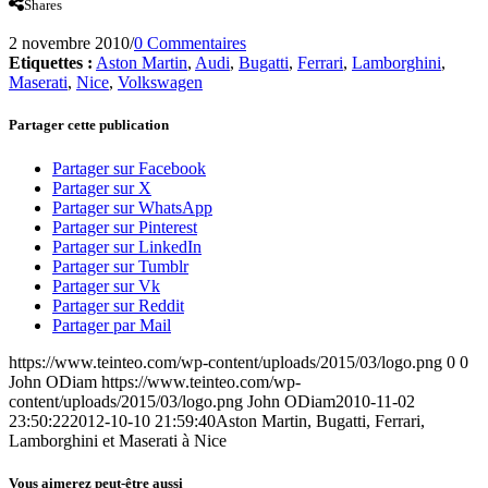
Shares
2 novembre 2010
/
0 Commentaires
Etiquettes :
Aston Martin
,
Audi
,
Bugatti
,
Ferrari
,
Lamborghini
,
Maserati
,
Nice
,
Volkswagen
Partager cette publication
Partager sur Facebook
Partager sur X
Partager sur WhatsApp
Partager sur Pinterest
Partager sur LinkedIn
Partager sur Tumblr
Partager sur Vk
Partager sur Reddit
Partager par Mail
https://www.teinteo.com/wp-content/uploads/2015/03/logo.png
0
0
John ODiam
https://www.teinteo.com/wp-
content/uploads/2015/03/logo.png
John ODiam
2010-11-02
23:50:22
2012-10-10 21:59:40
Aston Martin, Bugatti, Ferrari,
Lamborghini et Maserati à Nice
Vous aimerez peut-être aussi