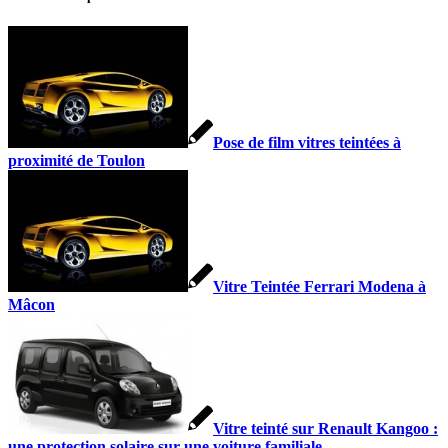
Pose de film vitres teintées à
proximité de Toulon
Vitre Teintée Ferrari Modena à
Mâcon
Vitre teinté sur Renault Kangoo :
une protection solaire sur une voiture familiale