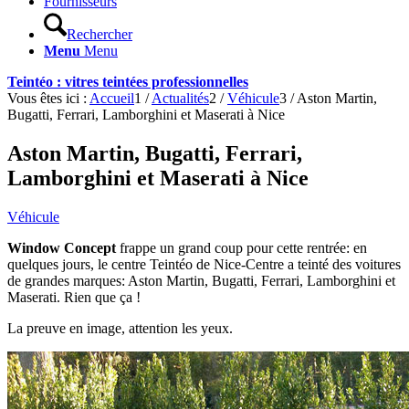
Fournisseurs
Rechercher
Menu
Menu
Teintéo : vitres teintées professionnelles
Vous êtes ici :
Accueil
1
/
Actualités
2
/
Véhicule
3
/
Aston Martin,
Bugatti, Ferrari, Lamborghini et Maserati à Nice
Aston Martin, Bugatti, Ferrari,
Lamborghini et Maserati à Nice
Véhicule
Window Concept
frappe un grand coup pour cette rentrée: en
quelques jours, le centre Teintéo de Nice-Centre a teinté des voitures
de grandes marques: Aston Martin, Bugatti, Ferrari, Lamborghini et
Maserati. Rien que ça !
La preuve en image, attention les yeux.