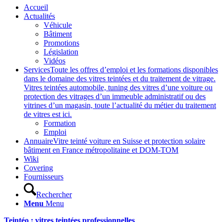
Accueil
Actualités
Véhicule
Bâtiment
Promotions
Législation
Vidéos
Services
Toute les offres d’emploi et les formations disponibles
dans le domaine des vitres teintées et du traitement de vitrage.
Vitres teintées automobile, tuning des vitres d’une voiture ou
protection des vitrages d’un immeuble administratif ou des
vitrines d’un magasin, toute l’actualité du métier du traitement
de vitres est ici.
Formation
Emploi
Annuaire
Vitre teinté voiture en Suisse et protection solaire
bâtiment en France métropolitaine et DOM-TOM
Wiki
Covering
Fournisseurs
Rechercher
Menu
Menu
Teintéo : vitres teintées professionnelles