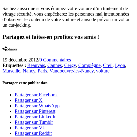
Sachez aussi que si vous équipez votre voiture d’un traitement de
vitrage sécurité, vous empêcherez les personnes mal intentionnées
d’observer le contenu de votre voiture et ainsi de prévoir un vol ou
un car-jacking.
Partagez et faites-en profitez vos amis !
Shares
19 décembre 2012
/
0 Commentaires
Etiquettes :
Beauvais
,
Cannes
,
Cergy
,
Compiègne
,
Creil
,
Lyon
,
Marseille
,
Nancy
,
Paris
,
Vandoeuvre-les-Nancy
,
voiture
Partager cette publication
Partager sur Facebook
Partager sur X
Partager sur WhatsApp
Partager sur Pinterest
Partager sur LinkedIn
Partager sur Tumblr
Partager sur Vk
Partager sur Reddit