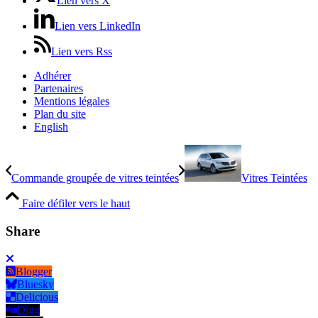
Lien vers X
Lien vers LinkedIn
Lien vers Rss
Adhérer
Partenaires
Mentions légales
Plan du site
English
Commande groupée de vitres teintées
Vitres Teintées
Faire défiler vers le haut
Share
Blogger
Bluesky
Delicious
Digg