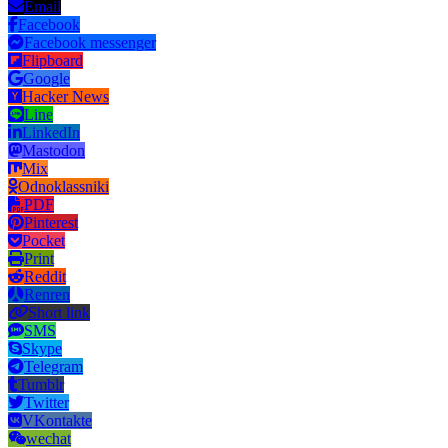
Email
Facebook
Facebook messenger
Flipboard
Google
Hacker News
Line
LinkedIn
Mastodon
Mix
Odnoklassniki
PDF
Pinterest
Pocket
Print
Reddit
Renren
Short link
SMS
Skype
Telegram
Tumblr
Twitter
VKontakte
wechat