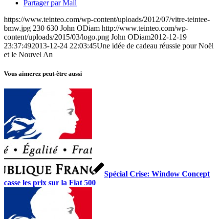
Partager par Mail
https://www.teinteo.com/wp-content/uploads/2012/07/vitre-teintee-
bmw.jpg
230
630
John ODiam
http://www.teinteo.com/wp-
content/uploads/2015/03/logo.png
John ODiam
2012-12-19
23:37:49
2013-12-24 22:03:45
Une idée de cadeau réussie pour Noël
et le Nouvel An
Vous aimerez peut-être aussi
Spécial Crise: Window Concept
casse les prix sur la Fiat 500