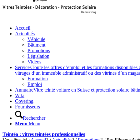
Accueil
Actualités
Véhicule
Bâtiment
Promotions
Législation
Vidéos
Services
Toute les offres d’emploi et les formations disponibles 
vitrages d’un immeuble administratif ou des vitrines d’un magasin,
Formation
Emploi
Annuaire
Vitre teinté voiture en Suisse et protection solaire 
Wiki
Covering
Fournisseurs
Rechercher
Menu
Menu
Teintéo : vitres teintées professionnelles
Vous êtes ici :
Accueil
1
/
Actualités
2
/
Promotions
3
/
Pro Filmage Auto