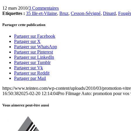
12 mars 2010
/
3 Commentaires
Etiquettes :
35 Ille-et-Vilaine
,
Bruz
,
Cesson-Sévigné
,
Dinard
,
Fougèr
Partager cette publication
Partager sur Facebook
Partager sur X
Partager sur WhatsApp
Partager sur Pinterest
Partager sur LinkedIn
Partager sur Tumblr
Partager sur Vk
Partager sur Reddit
Partager par Mail
https://www.teinteo.com/wp-content/uploads/2010/03/promotion-vitres
16:50:38
2025-02-20 12:14:04
Pro Filmage Auto: promotion pour vos v
Vous aimerez peut-être aussi