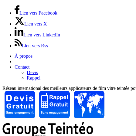
Lien vers Facebook
Lien vers X
Lien vers LinkedIn
Lien vers Rss
À propos
Prix / Tarifs
Contact
Devis
Rappel
Réseau international des meilleurs applicateurs de film vitre teintée p