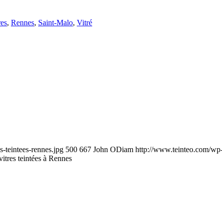
es
,
Rennes
,
Saint-Malo
,
Vitré
-teintees-rennes.jpg
500
667
John ODiam
http://www.teinteo.com/wp
itres teintées à Rennes