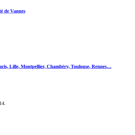
ité de Vannes
 Paris, Lille, Montpellier, Chambéry, Toulouse, Rennes…
14.