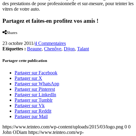
des prestations de pose professionnelle et sur-mesure, pour teinter les
vitres de votre auto.
Partagez et faites-en profitez vos amis !
Shares
23 octobre 2011
/
4 Commentaires
Etiquettes :
Beaune
,
Chenôve
,
Dijon
,
Talant
Partager cette publication
Partager sur Facebook
Partager sur X
Partager sur WhatsApp
Partager sur Pinterest
Partager sur LinkedIn
Partager sur Tumblr
Partager sur Vk
Partager sur Reddit
Partager par Mail
https://www.teinteo.com/wp-content/uploads/2015/03/logo.png
0
0
John ODiam
https://www.teinteo.com/wp-