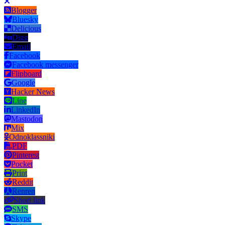
Blogger
Bluesky
Delicious
Digg
Email
Facebook
Facebook messenger
Flipboard
Google
Hacker News
Line
LinkedIn
Mastodon
Mix
Odnoklassniki
PDF
Pinterest
Pocket
Print
Reddit
Renren
Short link
SMS
Skype