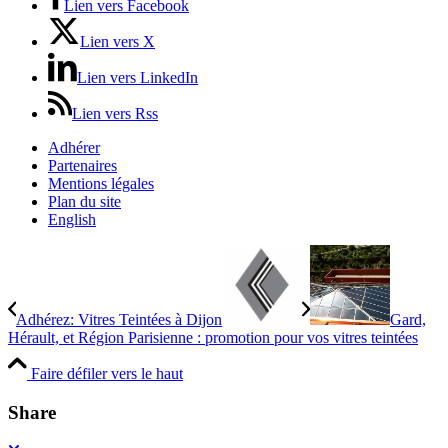
Lien vers Facebook
Lien vers X
Lien vers LinkedIn
Lien vers Rss
Adhérer
Partenaires
Mentions légales
Plan du site
English
Adhérez: Vitres Teintées à Dijon
Gard,
Hérault, et Région Parisienne : promotion pour vos vitres teintées
Faire défiler vers le haut
Share