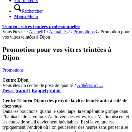
Fournisseurs
Rechercher
Menu
Menu
Teintéo : vitres teintées professionnelles
Vous êtes ici :
Accueil
1
/
Actualités
2
/
Promotions
3
/
Promotion pour
vos vitres teintées à Dijon
Promotion pour vos vitres teintées à
Dijon
Promotions
Centre Dijon
Vous êtes un centre de pose de qualité ?
Adhérez ici…
Devis gratuit
|
Rappel gratuit
Centre Teintéo Dijon: des pros de la vitre teintée auto à côté de
chez vous
Dans les bouchons, quand le soleil tape, la température grimpe dans
l’habitacle de la voiture. Au travers des vitres, les UV s’immiscent et
les coups de soleil deviennent inévitables. Et si la voiture est
typiquement l’endroit où l’on peut rester des heures sans penser à se