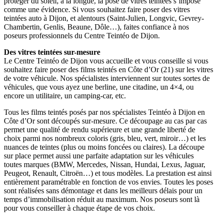
protéger du soleil, à la longue, la pose de vitres teintées s’impose
comme une évidence. Si vous souhaitez faire poser des vitres
teintées auto à Dijon, et alentours (Saint-Julien, Longvic, Gevrey-
Chambertin, Genlis, Beaune, Dôle…), faites confiance à nos
poseurs professionnels du Centre Teintéo de Dijon.
Des vitres teintées sur-mesure
Le Centre Teintéo de Dijon vous accueille et vous conseille si vous
souhaitez faire poser des films teintés en Côte d’Or (21) sur les vitres
de votre véhicule. Nos spécialistes interviennent sur toutes sortes de
véhicules, que vous ayez une berline, une citadine, un 4×4, ou
encore un utilitaire, un camping-car, etc.
Tous les films teintés posés par nos spécialistes Teintéo à Dijon en
Côte d’Or sont découpés sur-mesure. Ce découpage au cas par cas
permet une qualité de rendu supérieure et une grande liberté de
choix parmi nos nombreux coloris (gris, bleu, vert, miroir…) et les
nuances de teintes (plus ou moins foncées ou claires). La découpe
sur place permet aussi une parfaite adaptation sur les véhicules
toutes marques (BMW, Mercedes, Nissan, Hundai, Lexus, Jaguar,
Peugeot, Renault, Citroën…) et tous modèles. La prestation est ainsi
entièrement paramétrable en fonction de vos envies. Toutes les poses
sont réalisées sans démontage et dans les meilleurs délais pour un
temps d’immobilisation réduit au maximum. Nos poseurs sont là
pour vous conseiller à chaque étape de vos choix.