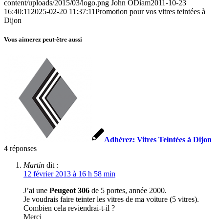
content/uploads/2015/03/logo.png
John ODiam
2011-10-23
16:40:11
2025-02-20 11:37:11
Promotion pour vos vitres teintées à
Dijon
Vous aimerez peut-être aussi
Adhérez: Vitres Teintées à Dijon
4
réponses
Martin
dit :
12 février 2013 à 16 h 58 min
J’ai une
Peugeot 306
de 5 portes, année 2000.
Je voudrais faire teinter les vitres de ma voiture (5 vitres).
Combien cela reviendrai-t-il ?
Merci