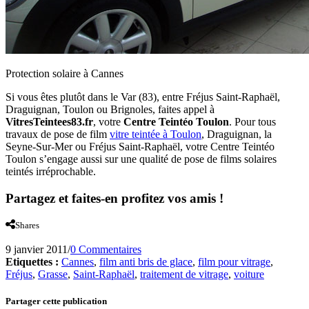
Protection solaire à Cannes
Si vous êtes plutôt dans le Var (83), entre Fréjus Saint-Raphaël,
Draguignan, Toulon ou Brignoles, faites appel à
VitresTeintees83.fr
, votre
Centre Teintéo Toulon
. Pour tous
travaux de pose de film
vitre teintée à Toulon
, Draguignan, la
Seyne-Sur-Mer ou Fréjus Saint-Raphaël, votre Centre Teintéo
Toulon s’engage aussi sur une qualité de pose de films solaires
teintés irréprochable.
Partagez et faites-en profitez vos amis !
Shares
9 janvier 2011
/
0 Commentaires
Etiquettes :
Cannes
,
film anti bris de glace
,
film pour vitrage
,
Fréjus
,
Grasse
,
Saint-Raphaël
,
traitement de vitrage
,
voiture
Partager cette publication