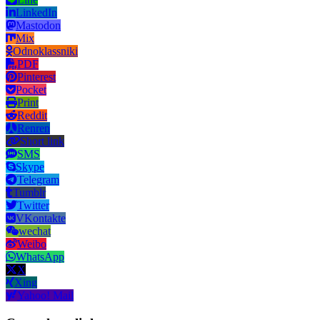
LinkedIn
Mastodon
Mix
Odnoklassniki
PDF
Pinterest
Pocket
Print
Reddit
Renren
Short link
SMS
Skype
Telegram
Tumblr
Twitter
VKontakte
wechat
Weibo
WhatsApp
X
Xing
Yahoo! Mail