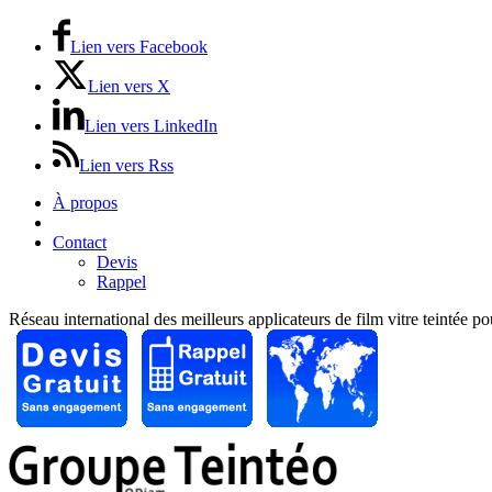
Lien vers Facebook
Lien vers X
Lien vers LinkedIn
Lien vers Rss
À propos
Prix / Tarifs
Contact
Devis
Rappel
Réseau international des meilleurs applicateurs de film vitre teintée p