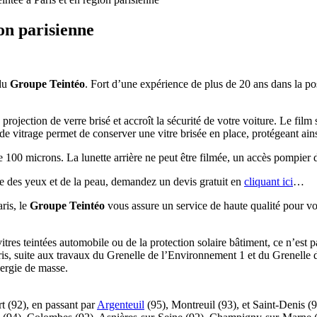
ion parisienne
 du
Groupe Teintéo
. Fort d’une expérience de plus de 20 ans dans la pos
 projection de verre brisé et accroît la sécurité de votre voiture. Le film 
 de vitrage permet de conserver une vitre brisée en place, protégeant ains
e 100 microns. La lunette arrière ne peut être filmée, un accès pompier d
ire des yeux et de la peau, demandez un devis gratuit en
cliquant ici
…
aris, le
Groupe Teintéo
vous assure un service de haute qualité pour vo
tres teintées automobile ou de la protection solaire bâtiment, ce n’est pa
is, suite aux travaux du Grenelle de l’Environnement 1 et du Grenelle d
nergie de masse.
t (92), en passant par
Argenteuil
(95), Montreuil (93), et Saint-Denis (93