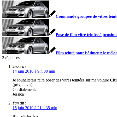
Commande groupée de vitres teint
Pose de film vitre teintée à proxim
Film teinté pour bâtiment: le mélang
2
réponses
Jessica
dit :
14 juin 2010 à 9 h 08 min
Je souhaiterais faire poser des vitres teintées sur ma voiture
Cit
(prix, devis).
Cordialement.
Jessica
Yan
dit :
15 juin 2010 à 21 h 35 min
Bonsoir Jessica,