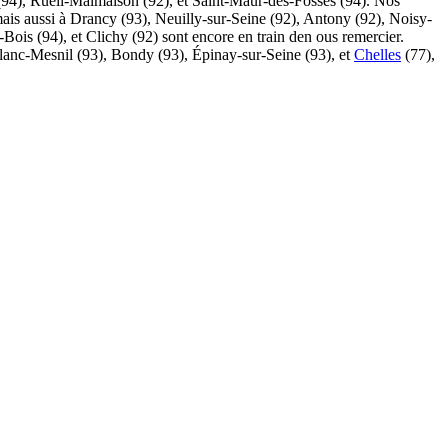
(94), Rueil-Malmaison (92), et Saint-Maur-des-Fossés (94). Nos
 mais aussi à Drancy (93), Neuilly-sur-Seine (92), Antony (92), Noisy-
Bois (94), et Clichy (92) sont encore en train den ous remercier.
 Blanc-Mesnil (93), Bondy (93), Épinay-sur-Seine (93), et
Chelles
(77),