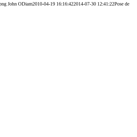
.png
John ODiam
2010-04-19 16:16:42
2014-07-30 12:41:22
Pose de