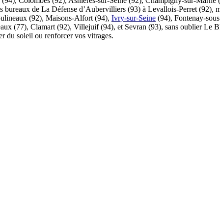
ne (94), Colombes (92), Asnières-sur-Seine (92), Champigny-sur-Marne 
les bureaux de La Défense d’Aubervilliers (93) à Levallois-Perret (92),
Moulineaux (92), Maisons-Alfort (94),
Ivry-sur-Seine
(94), Fontenay-sous-
eaux (77), Clamart (92), Villejuif (94), et Sevran (93), sans oublier Le
r du soleil ou renforcer vos vitrages.