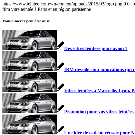
https://www.teinteo.com/wp-content/uploads/2015/03/logo.png
0
0
J
film vitre teintée à Paris et en région parisienne
Vous aimerez peut-être aussi
Des vitres teintées pour avion ?
IBM dévoile cinq innovations qui c
Vitres teintées à Marseille, Lyon,
Promotion pour vos vitres teintées
Une idée de cadeau réussie pour N