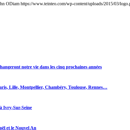
ohn ODiam
https://www.teinteo.com/wp-content/uploads/2015/03/logo
hangeront notre vie dans les cinq prochaines années
 Paris, Lille, Montpellier, Chambéry, Toulouse, Rennes…
 à Ivry-Sur-Seine
oël et le Nouvel An