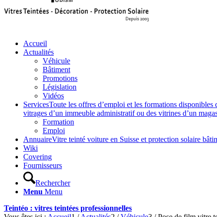
Accueil
Actualités
Véhicule
Bâtiment
Promotions
Législation
Vidéos
Services
Toute les offres d’emploi et les formations disponibles 
vitrages d’un immeuble administratif ou des vitrines d’un magasin,
Formation
Emploi
Annuaire
Vitre teinté voiture en Suisse et protection solaire 
Wiki
Covering
Fournisseurs
Rechercher
Menu
Menu
Teintéo : vitres teintées professionnelles
Vous êtes ici :
Accueil
1
/
Actualités
2
/
Véhicule
3
/
Pose de film vitre t