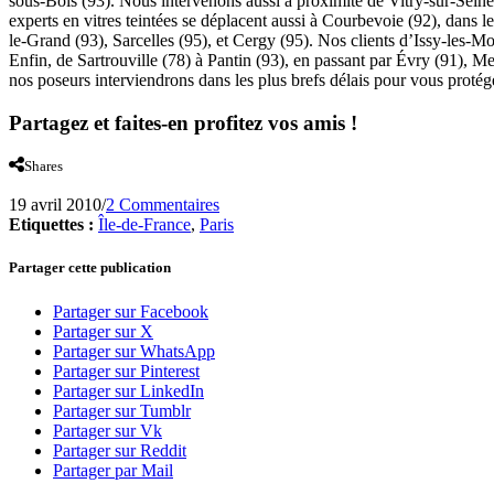
sous-Bois (93). Nous intervenons aussi à proximité de Vitry-sur-Sei
experts en vitres teintées se déplacent aussi à Courbevoie (92), dans 
le-Grand (93), Sarcelles (95), et Cergy (95). Nos clients d’Issy-les-
Enfin, de Sartrouville (78) à Pantin (93), en passant par Évry (91), M
nos poseurs interviendrons dans les plus brefs délais pour vous protége
Partagez et faites-en profitez vos amis !
Shares
19 avril 2010
/
2 Commentaires
Etiquettes :
Île-de-France
,
Paris
Partager cette publication
Partager sur Facebook
Partager sur X
Partager sur WhatsApp
Partager sur Pinterest
Partager sur LinkedIn
Partager sur Tumblr
Partager sur Vk
Partager sur Reddit
Partager par Mail