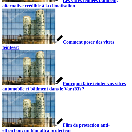
Les vitres teintées bâtiment,
alternative crédible à la climatisation
Comment poser des vitres
teintées?
Pourquoi faire teinter vos vitres
automobile et bâtiment dans le Var (83) ?
Film de protection anti-
effraction: un film ultra protecteur