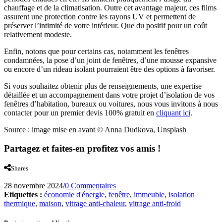
chauffage et de la climatisation. Outre cet avantage majeur, ces films
assurent une protection contre les rayons UV et permettent de
préserver l’intimité de votre intérieur. Que du positif pour un coût
relativement modeste.
Enfin, notons que pour certains cas, notamment les fenêtres
condamnées, la pose d’un joint de fenêtres, d’une mousse expansive
ou encore d’un rideau isolant pourraient être des options à favoriser.
Si vous souhaitez obtenir plus de renseignements, une expertise
détaillée et un accompagnement dans votre projet d’isolation de vos
fenêtres d’habitation, bureaux ou voitures, nous vous invitons à nous
contacter pour un premier devis 100% gratuit en
cliquant ici
.
Source : image mise en avant © Anna Dudkova, Unsplash
Partagez et faites-en profitez vos amis !
Shares
28 novembre 2024
/
0 Commentaires
Etiquettes :
économie d'énergie
,
fenêtre
,
immeuble
,
isolation
thermique
,
maison
,
vitrage anti-chaleur
,
vitrage anti-froid