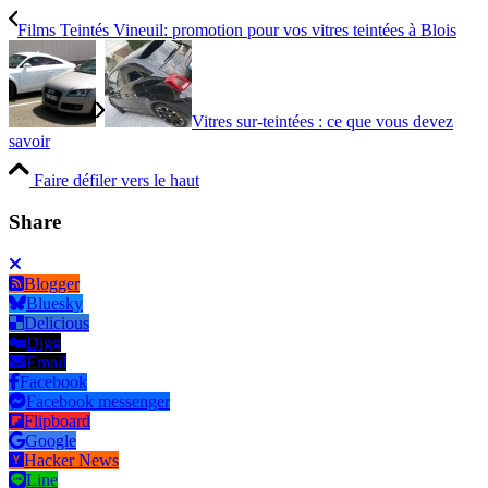
Films Teintés Vineuil: promotion pour vos vitres teintées à Blois
Vitres sur-teintées : ce que vous devez
savoir
Faire défiler vers le haut
Share
Blogger
Bluesky
Delicious
Digg
Email
Facebook
Facebook messenger
Flipboard
Google
Hacker News
Line