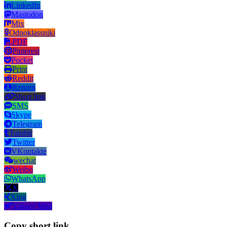
LinkedIn
Mastodon
Mix
Odnoklassniki
PDF
Pinterest
Pocket
Print
Reddit
Renren
Short link
SMS
Skype
Telegram
Tumblr
Twitter
VKontakte
wechat
Weibo
WhatsApp
X
Xing
Yahoo! Mail
Copy short link