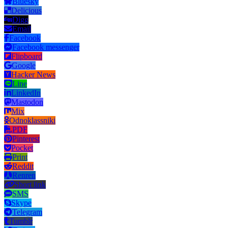
Bluesky
Delicious
Digg
Email
Facebook
Facebook messenger
Flipboard
Google
Hacker News
Line
LinkedIn
Mastodon
Mix
Odnoklassniki
PDF
Pinterest
Pocket
Print
Reddit
Renren
Short link
SMS
Skype
Telegram
Tumblr