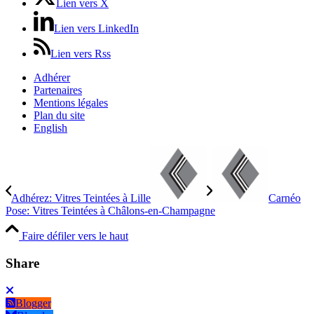
Lien vers X
Lien vers LinkedIn
Lien vers Rss
Adhérer
Partenaires
Mentions légales
Plan du site
English
Adhérez: Vitres Teintées à Lille
Carnéo
Pose: Vitres Teintées à Châlons-en-Champagne
Faire défiler vers le haut
Share
Blogger