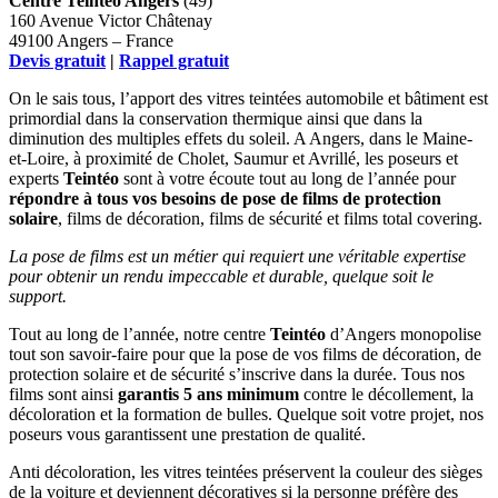
Centre Teintéo Angers
(49)
160 Avenue Victor Châtenay
49100 Angers – France
Devis gratuit
|
Rappel gratuit
On le sais tous, l’apport des vitres teintées automobile et bâtiment est
primordial dans la conservation thermique ainsi que dans la
diminution des multiples effets du soleil. A Angers, dans le Maine-
et-Loire, à proximité de Cholet, Saumur et Avrillé, les poseurs et
experts
Teintéo
sont à votre écoute tout au long de l’année pour
répondre à tous vos besoins de pose de films de protection
solaire
, films de décoration, films de sécurité et films total covering.
La pose de films est un métier qui requiert une véritable expertise
pour obtenir un rendu impeccable et durable, quelque soit le
support.
Tout au long de l’année, notre centre
Teintéo
d’Angers monopolise
tout son savoir-faire pour que la pose de vos films de décoration, de
protection solaire et de sécurité s’inscrive dans la durée. Tous nos
films sont ainsi
garantis 5 ans minimum
contre le décollement, la
décoloration et la formation de bulles. Quelque soit votre projet, nos
poseurs vous garantissent une prestation de qualité.
Anti décoloration, les vitres teintées préservent la couleur des sièges
de la voiture et deviennent décoratives si la personne préfère des