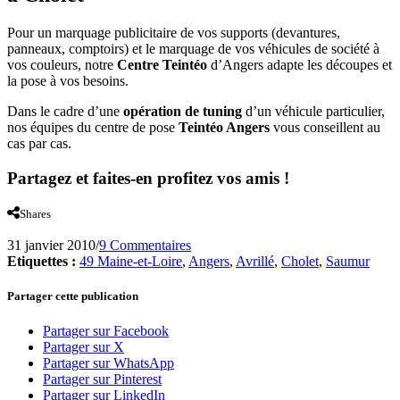
Pour un marquage publicitaire de vos supports (devantures,
panneaux, comptoirs) et le marquage de vos véhicules de société à
vos couleurs, notre
Centre Teintéo
d’Angers adapte les découpes et
la pose à vos besoins.
Dans le cadre d’une
opération de tuning
d’un véhicule particulier,
nos équipes du centre de pose
Teintéo Angers
vous conseillent au
cas par cas.
Partagez et faites-en profitez vos amis !
Shares
31 janvier 2010
/
9 Commentaires
Etiquettes :
49 Maine-et-Loire
,
Angers
,
Avrillé
,
Cholet
,
Saumur
Partager cette publication
Partager sur Facebook
Partager sur X
Partager sur WhatsApp
Partager sur Pinterest
Partager sur LinkedIn