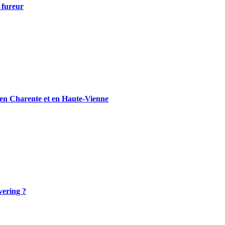
t fureur
s en Charente et en Haute-Vienne
vering ?