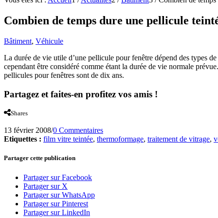
Combien de temps dure une pellicule teinté
Bâtiment
,
Véhicule
La durée de vie utile d’une pellicule pour fenêtre dépend des types de p
cependant être considéré comme étant la durée de vie normale prévue. 
pellicules pour fenêtres sont de dix ans.
Partagez et faites-en profitez vos amis !
Shares
13 février 2008
/
0 Commentaires
Etiquettes :
film vitre teintée
,
thermoformage
,
traitement de vitrage
,
v
Partager cette publication
Partager sur Facebook
Partager sur X
Partager sur WhatsApp
Partager sur Pinterest
Partager sur LinkedIn