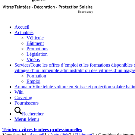
Accueil
Actualités
Véhicule
Bâtiment
Promotions
Législation
Vidéos
Services
Toute les offres d’emploi et les formations disponibles 
vitrages d’un immeuble administratif ou des vitrines d’un magasin,
Formation
Emploi
Annuaire
Vitre teinté voiture en Suisse et protection solaire 
Wiki
Covering
Fournisseurs
Rechercher
Menu
Menu
Teintéo : vitres teintées professionnelles
Vous êtes ici :
Accueil
1
/
Actualités
2
/
Bâtiment
3
/
Combien de temps du