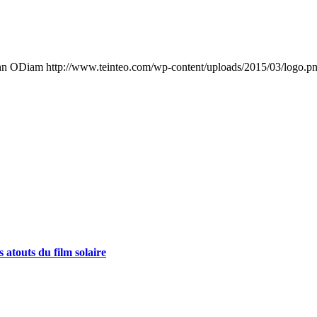
hn ODiam
http://www.teinteo.com/wp-content/uploads/2015/03/logo.p
s atouts du film solaire