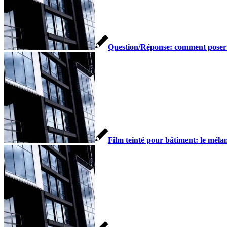
Question/Réponse: comment poser d
Film teinté pour bâtiment: le mélang