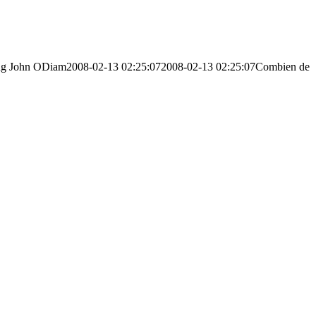
ng
John ODiam
2008-02-13 02:25:07
2008-02-13 02:25:07
Combien de