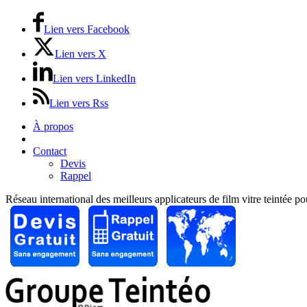
Lien vers Facebook
Lien vers X
Lien vers LinkedIn
Lien vers Rss
À propos
Prix / Tarifs
Contact
Devis
Rappel
Réseau international des meilleurs applicateurs de film vitre teintée p