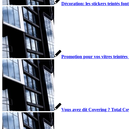
Décoration: les stickers teintés fon
Promotion pour vos vitres teintée
Vous avez dit Covering ? Total Co