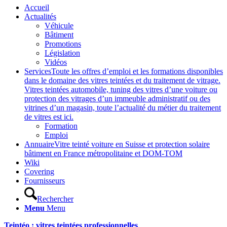
Accueil
Actualités
Véhicule
Bâtiment
Promotions
Législation
Vidéos
Services
Toute les offres d’emploi et les formations disponibles
dans le domaine des vitres teintées et du traitement de vitrage.
Vitres teintées automobile, tuning des vitres d’une voiture ou
protection des vitrages d’un immeuble administratif ou des
vitrines d’un magasin, toute l’actualité du métier du traitement
de vitres est ici.
Formation
Emploi
Annuaire
Vitre teinté voiture en Suisse et protection solaire
bâtiment en France métropolitaine et DOM-TOM
Wiki
Covering
Fournisseurs
Rechercher
Menu
Menu
Teintéo : vitres teintées professionnelles