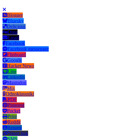
Blogger
Bluesky
Delicious
Digg
Email
Facebook
Facebook messenger
Flipboard
Google
Hacker News
Line
LinkedIn
Mastodon
Mix
Odnoklassniki
PDF
Pinterest
Pocket
Print
Reddit
Renren
Short link
SMS