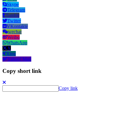
Skype
Telegram
Tumblr
Twitter
VKontakte
wechat
Weibo
WhatsApp
X
Xing
Yahoo! Mail
Copy short link
Copy link