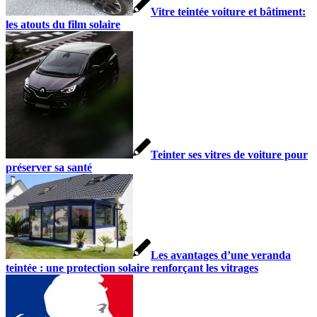
Vitre teintée voiture et bâtiment:
les atouts du film solaire
Teinter ses vitres de voiture pour
préserver sa santé
Les avantages d’une veranda
teintée : une protection solaire renforçant les vitrages