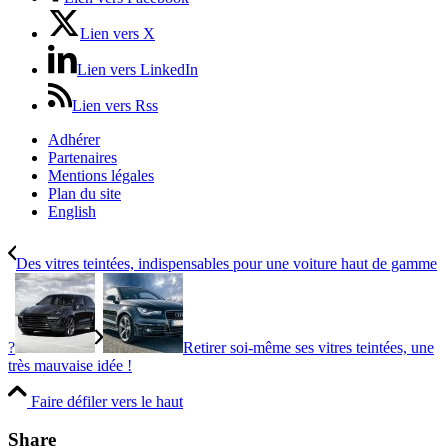
Lien vers X
Lien vers LinkedIn
Lien vers Rss
Adhérer
Partenaires
Mentions légales
Plan du site
English
Des vitres teintées, indispensables pour une voiture haut de gamme
?
Retirer soi-même ses vitres teintées, une
très mauvaise idée !
Faire défiler vers le haut
Share