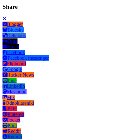
Share
Blogger
Bluesky
Delicious
Digg
Email
Facebook
Facebook messenger
Flipboard
Google
Hacker News
Line
LinkedIn
Mastodon
Mix
Odnoklassniki
PDF
Pinterest
Pocket
Print
Reddit
Renren