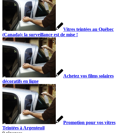
Vitres teintées au Québec
(Canada): la surveillance est de mise !
Achetez vos films solaires
décoratifs en ligne
Promotion pour vos vitres
Teintées à Argenteuil