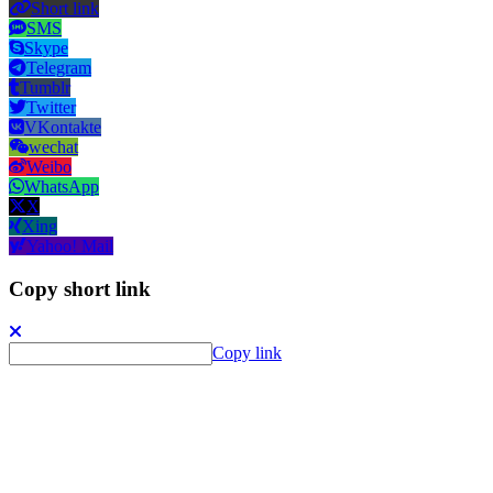
Short link
SMS
Skype
Telegram
Tumblr
Twitter
VKontakte
wechat
Weibo
WhatsApp
X
Xing
Yahoo! Mail
Copy short link
Copy link