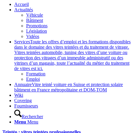
Accueil
Actualités
Véhicule
Bâtiment
Promotions
Législation
Vidéos
Services
Toute les offres d’emploi et les formations disponibles
dans le domaine des vitres teintées et du traitement de vitrage.
Vitres teintées automobile, tuning des vitres d’une voiture ou
protection des vitrages d’un immeuble administratif ou des
vitrines d’un magasin, toute l’actualité du métier du traitement
de vitres est ici.
Formation
Emploi
Annuaire
Vitre teinté voiture en Suisse et protection solaire
bâtiment en France métropolitaine et DOM-TOM
Wiki
Covering
Fournisseurs
Rechercher
Menu
Menu
Teintéo : vitres teintées professionnelles