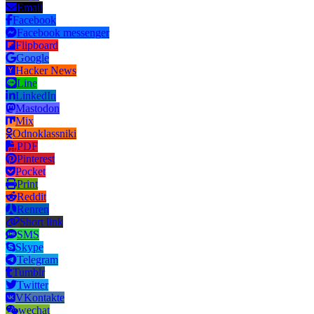
Email
Facebook
Facebook messenger
Flipboard
Google
Hacker News
Line
LinkedIn
Mastodon
Mix
Odnoklassniki
PDF
Pinterest
Pocket
Print
Reddit
Renren
Short link
SMS
Skype
Telegram
Tumblr
Twitter
VKontakte
wechat