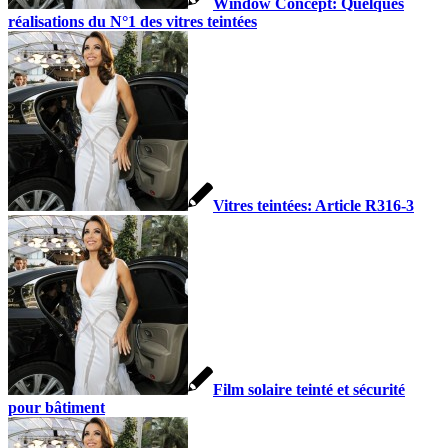
Window Concept: Quelques
réalisations du N°1 des vitres teintées
Vitres teintées: Article R316-3
Film solaire teinté et sécurité
pour bâtiment