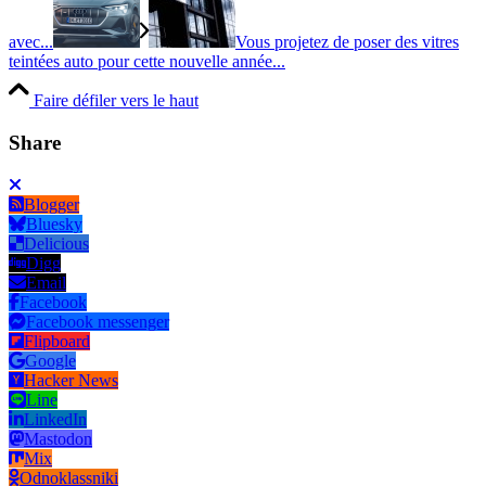
avec...
Vous projetez de poser des vitres
teintées auto pour cette nouvelle année...
Faire défiler vers le haut
Share
Blogger
Bluesky
Delicious
Digg
Email
Facebook
Facebook messenger
Flipboard
Google
Hacker News
Line
LinkedIn
Mastodon
Mix
Odnoklassniki