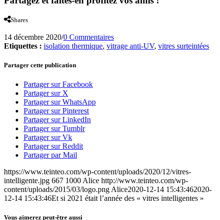
Partagez et faites-en profitez vos amis !
Shares
14 décembre 2020
/
0 Commentaires
Etiquettes :
isolation thermique
,
vitrage anti-UV
,
vitres surteintées
Partager cette publication
Partager sur Facebook
Partager sur X
Partager sur WhatsApp
Partager sur Pinterest
Partager sur LinkedIn
Partager sur Tumblr
Partager sur Vk
Partager sur Reddit
Partager par Mail
https://www.teinteo.com/wp-content/uploads/2020/12/vitres-
intelligente.jpg
667
1000
Alice
http://www.teinteo.com/wp-
content/uploads/2015/03/logo.png
Alice
2020-12-14 15:43:46
2020-
12-14 15:43:46
Et si 2021 était l’année des « vitres intelligentes »
Vous aimerez peut-être aussi