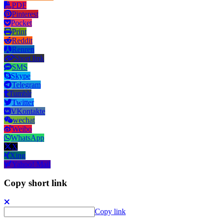
PDF
Pinterest
Pocket
Print
Reddit
Renren
Short link
SMS
Skype
Telegram
Tumblr
Twitter
VKontakte
wechat
Weibo
WhatsApp
X
Xing
Yahoo! Mail
Copy short link
Copy link