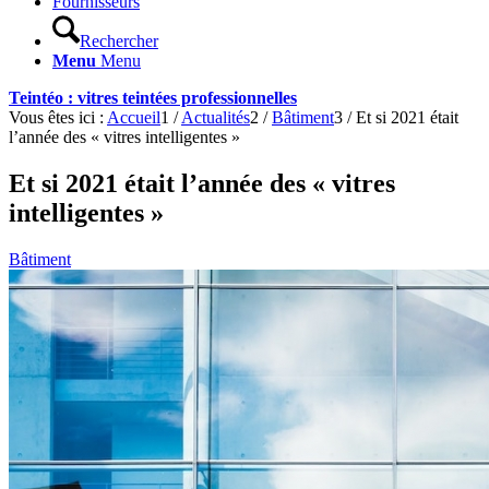
Fournisseurs
Rechercher
Menu
Menu
Teintéo : vitres teintées professionnelles
Vous êtes ici :
Accueil
1
/
Actualités
2
/
Bâtiment
3
/
Et si 2021 était
l’année des « vitres intelligentes »
Et si 2021 était l’année des « vitres
intelligentes »
Bâtiment