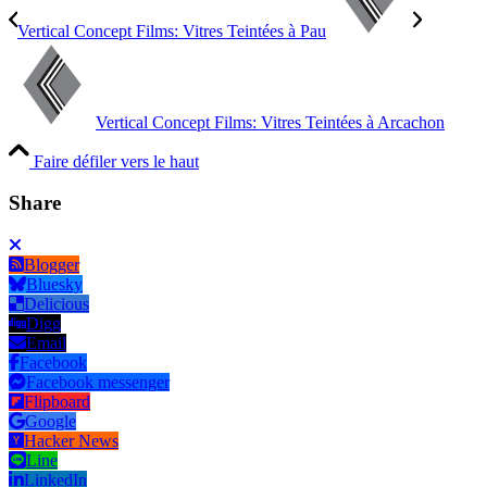
Vertical Concept Films: Vitres Teintées à Pau
Vertical Concept Films: Vitres Teintées à Arcachon
Faire défiler vers le haut
Share
Blogger
Bluesky
Delicious
Digg
Email
Facebook
Facebook messenger
Flipboard
Google
Hacker News
Line
LinkedIn