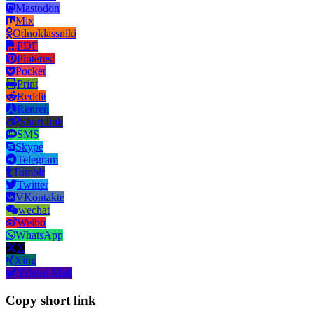
Mastodon
Mix
Odnoklassniki
PDF
Pinterest
Pocket
Print
Reddit
Renren
Short link
SMS
Skype
Telegram
Tumblr
Twitter
VKontakte
wechat
Weibo
WhatsApp
X
Xing
Yahoo! Mail
Copy short link