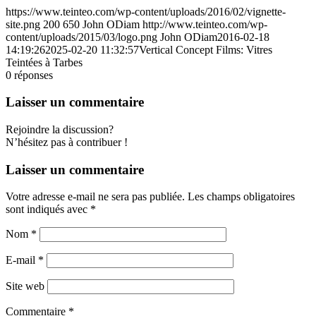
https://www.teinteo.com/wp-content/uploads/2016/02/vignette-
site.png
200
650
John ODiam
http://www.teinteo.com/wp-
content/uploads/2015/03/logo.png
John ODiam
2016-02-18
14:19:26
2025-02-20 11:32:57
Vertical Concept Films: Vitres
Teintées à Tarbes
0
réponses
Laisser un commentaire
Rejoindre la discussion?
N’hésitez pas à contribuer !
Laisser un commentaire
Votre adresse e-mail ne sera pas publiée.
Les champs obligatoires
sont indiqués avec
*
Nom
*
E-mail
*
Site web
Commentaire
*