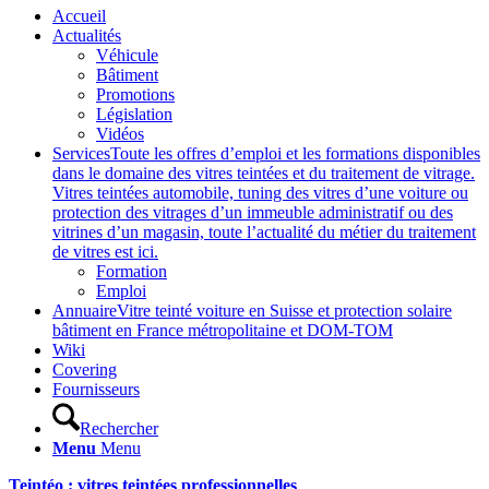
Accueil
Actualités
Véhicule
Bâtiment
Promotions
Législation
Vidéos
Services
Toute les offres d’emploi et les formations disponibles
dans le domaine des vitres teintées et du traitement de vitrage.
Vitres teintées automobile, tuning des vitres d’une voiture ou
protection des vitrages d’un immeuble administratif ou des
vitrines d’un magasin, toute l’actualité du métier du traitement
de vitres est ici.
Formation
Emploi
Annuaire
Vitre teinté voiture en Suisse et protection solaire
bâtiment en France métropolitaine et DOM-TOM
Wiki
Covering
Fournisseurs
Rechercher
Menu
Menu
Teintéo : vitres teintées professionnelles