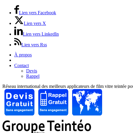
Lien vers Facebook
Lien vers X
Lien vers LinkedIn
Lien vers Rss
À propos
Prix / Tarifs
Contact
Devis
Rappel
Réseau international des meilleurs applicateurs de film vitre teintée p