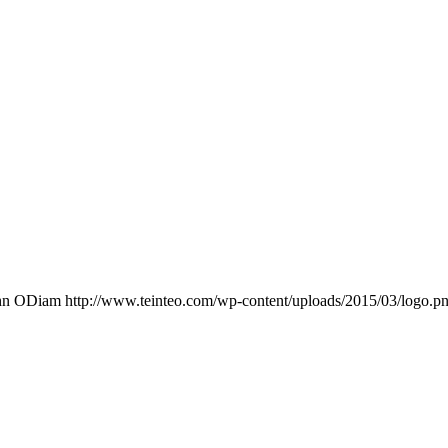
hn ODiam
http://www.teinteo.com/wp-content/uploads/2015/03/logo.p