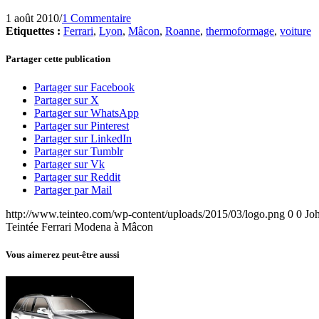
1 août 2010
/
1 Commentaire
Etiquettes :
Ferrari
,
Lyon
,
Mâcon
,
Roanne
,
thermoformage
,
voiture
Partager cette publication
Partager sur Facebook
Partager sur X
Partager sur WhatsApp
Partager sur Pinterest
Partager sur LinkedIn
Partager sur Tumblr
Partager sur Vk
Partager sur Reddit
Partager par Mail
http://www.teinteo.com/wp-content/uploads/2015/03/logo.png
0
0
Jo
Teintée Ferrari Modena à Mâcon
Vous aimerez peut-être aussi