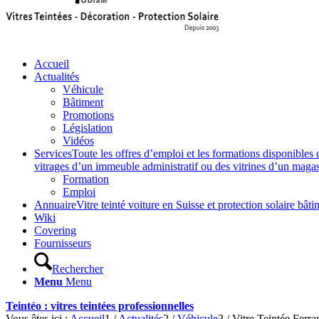
Accueil
Actualités
Véhicule
Bâtiment
Promotions
Législation
Vidéos
Services
Toute les offres d’emploi et les formations disponibles 
vitrages d’un immeuble administratif ou des vitrines d’un magasin,
Formation
Emploi
Annuaire
Vitre teinté voiture en Suisse et protection solaire 
Wiki
Covering
Fournisseurs
Rechercher
Menu
Menu
Teintéo : vitres teintées professionnelles
Vous êtes ici :
Accueil
1
/
Actualités
2
/
Véhicule
3
/
Vitre Teintée Ferr