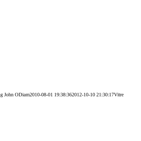
ng
John ODiam
2010-08-01 19:38:36
2012-10-10 21:30:17
Vitre