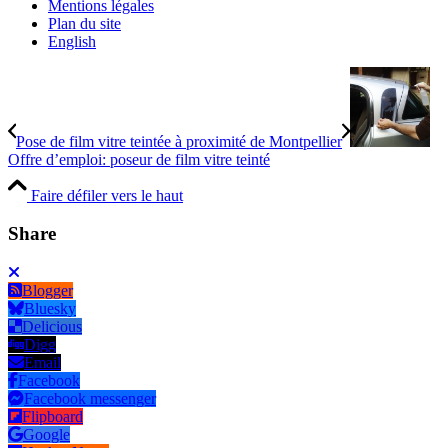
Mentions légales
Plan du site
English
Pose de film vitre teintée à proximité de Montpellier
Offre d’emploi: poseur de film vitre teinté
Faire défiler vers le haut
Share
Blogger
Bluesky
Delicious
Digg
Email
Facebook
Facebook messenger
Flipboard
Google