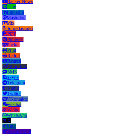
Hacker News
Line
LinkedIn
Mastodon
Mix
Odnoklassniki
PDF
Pinterest
Pocket
Print
Reddit
Renren
Short link
SMS
Skype
Telegram
Tumblr
Twitter
VKontakte
wechat
Weibo
WhatsApp
X
Xing
Yahoo! Mail