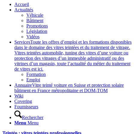
Accueil
Actualités
Véhicule
Bâtiment
Promotions
Législation
Vidéos
Services
Toute les offres d’emploi et les formations disponibles
dans le domaine des vitres teintées et du traitement de vitrage.
Vitres teintées automobile, tuning des vitres d’une voiture ou
protection des vitrages d’un immeuble administratif ou des
vitrines d’un magasin, toute l’actualité du métier du traitement
de vitres est ici.
Formation
Emploi
Annuaire
Vitre teinté voiture en Suisse et protection solaire
bâtiment en France métropolitaine et DOM-TOM
Wiki
Covering
Fournisseurs
Rechercher
Menu
Menu
Teintéo : vitres teintées professionnelles