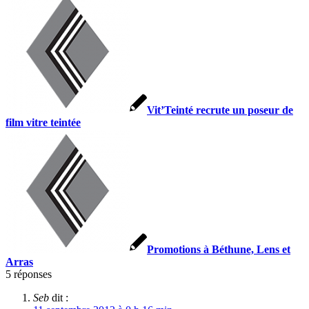
Vit’Teinté recrute un poseur de
film vitre teintée
Promotions à Béthune, Lens et
Arras
5
réponses
Seb
dit :