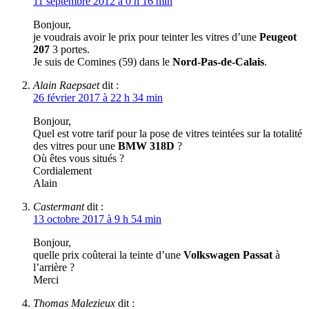
11 septembre 2012 à 0 h 16 min
Bonjour,
je voudrais avoir le prix pour teinter les vitres d’une
Peugeot
207
3 portes.
Je suis de Comines (59) dans le
Nord-Pas-de-Calais
.
Alain Raepsaet
dit :
26 février 2017 à 22 h 34 min
Bonjour,
Quel est votre tarif pour la pose de vitres teintées sur la totalité
des vitres pour une
BMW 318D
?
Où êtes vous situés ?
Cordialement
Alain
Castermant
dit :
13 octobre 2017 à 9 h 54 min
Bonjour,
quelle prix coûterai la teinte d’une
Volkswagen Passat
à
l’arrière ?
Merci
Thomas Malezieux
dit :