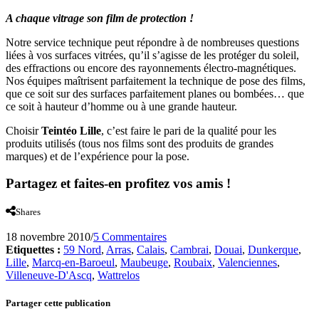
A chaque vitrage son film de protection !
Notre service technique peut répondre à de nombreuses questions
liées à vos surfaces vitrées, qu’il s’agisse de les protéger du soleil,
des effractions ou encore des rayonnements électro-magnétiques.
Nos équipes maîtrisent parfaitement la technique de pose des films,
que ce soit sur des surfaces parfaitement planes ou bombées… que
ce soit à hauteur d’homme ou à une grande hauteur.
Choisir
Teintéo Lille
, c’est faire le pari de la qualité pour les
produits utilisés (tous nos films sont des produits de grandes
marques) et de l’expérience pour la pose.
Partagez et faites-en profitez vos amis !
Shares
18 novembre 2010
/
5 Commentaires
Etiquettes :
59 Nord
,
Arras
,
Calais
,
Cambrai
,
Douai
,
Dunkerque
,
Lille
,
Marcq-en-Baroeul
,
Maubeuge
,
Roubaix
,
Valenciennes
,
Villeneuve-D'Ascq
,
Wattrelos
Partager cette publication