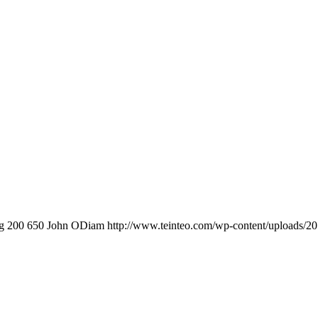
g
200
650
John ODiam
http://www.teinteo.com/wp-content/uploads/2