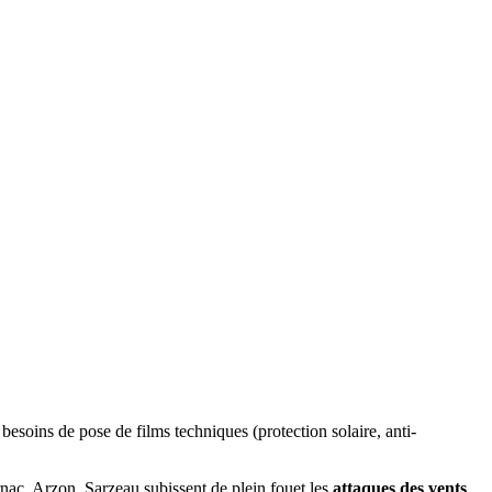
besoins de pose de films techniques (protection solaire, anti-
ac, Arzon, Sarzeau subissent de plein fouet les
attaques des vents