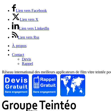
Lien vers Facebook
Lien vers X
Lien vers LinkedIn
Lien vers Rss
À propos
Prix / Tarifs
Contact
Devis
Rappel
Réseau international des meilleurs applicateurs de film vitre teintée p