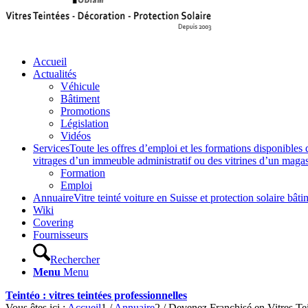
Accueil
Actualités
Véhicule
Bâtiment
Promotions
Législation
Vidéos
Services
Toute les offres d’emploi et les formations disponibles 
vitrages d’un immeuble administratif ou des vitrines d’un magasin,
Formation
Emploi
Annuaire
Vitre teinté voiture en Suisse et protection solaire 
Wiki
Covering
Fournisseurs
Rechercher
Menu
Menu
Teintéo : vitres teintées professionnelles
Vous êtes ici :
Accueil
1
/
Annuaire
2
/
Devenez Franchisé en Vitres Te