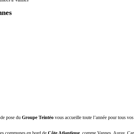
nnes
e de pose du
Groupe Teintéo
vous accueille toute l’année pour tous vos 
t les communes en bord de
Côte Atlantique
, comme Vannes, Auray, Carn