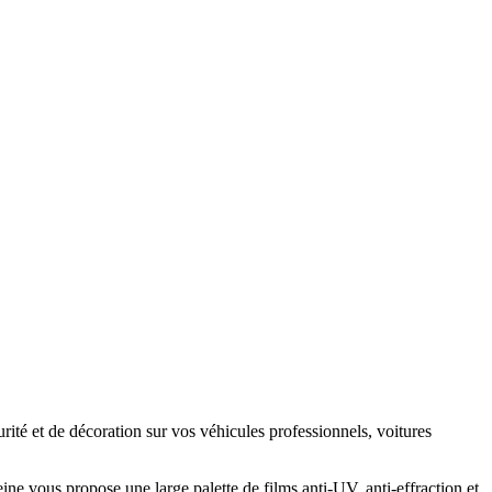
curité et de décoration sur vos véhicules professionnels, voitures
ine vous propose une large palette de films anti-UV, anti-effraction et