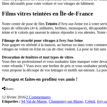
films décoratifs pour votre voiture et vos vitrages de bâtiment.
Films vitres teintées en Île-de-France
Notre centre de pose de film
Teintéo
d’Ivry-sur-Seine est à votre servi
types de véhicules (4×4, utilitaires, berlines, monospaces, décapotab
teinte et le coloris qui sauront le mieux répondre à vos attentes. Notre
Filmage de sécurité pour vitrages à Ivry-Sur-Seine
Pour gagner en sérénité à la maison, au bureau ou dans votre commerc
vitrages ne volent en éclat en cas de choc violent. La pose se fait san
Décoration de fenêtres et tout types de vitres
Vous êtes un professionnel et vous souhaitez faire marquer votre devan
votre véranda ? Vous avez une berline de prix et vous souhaitez protég
vous propose la découpe de vos lettrages et motifs sur-mesure. La pose 
Partagez et faites-en profitez vos amis !
Shares
12 février 2016
/
2 Commentaires
Etiquettes :
94 Val-de-Marne
,
Champigny-sur-Marne
,
Créteil
,
Ivry-s