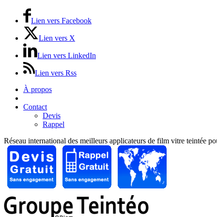
Lien vers Facebook
Lien vers X
Lien vers LinkedIn
Lien vers Rss
À propos
Prix / Tarifs
Contact
Devis
Rappel
Réseau international des meilleurs applicateurs de film vitre teintée p