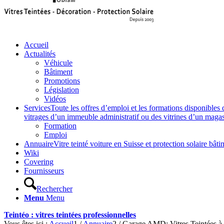
Accueil
Actualités
Véhicule
Bâtiment
Promotions
Législation
Vidéos
Services
Toute les offres d’emploi et les formations disponibles 
vitrages d’un immeuble administratif ou des vitrines d’un magasin,
Formation
Emploi
Annuaire
Vitre teinté voiture en Suisse et protection solaire 
Wiki
Covering
Fournisseurs
Rechercher
Menu
Menu
Teintéo : vitres teintées professionnelles
Vous êtes ici :
Accueil
1
/
Annuaire
2
/
Garage AMD: Vitres Teintées à 