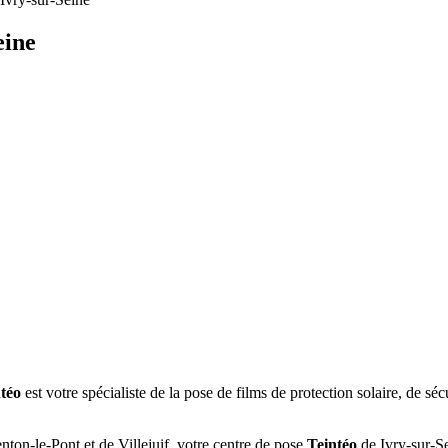
eine
téo
est votre spécialiste de la pose de films de protection solaire, de sé
nton-le-Pont et de Villejuif, votre centre de pose
Teintéo
de Ivry-sur-Se