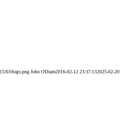
015/03/logo.png
John ODiam
2016-02-12 23:37:13
2025-02-20