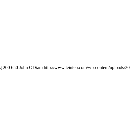
g
200
650
John ODiam
http://www.teinteo.com/wp-content/uploads/2