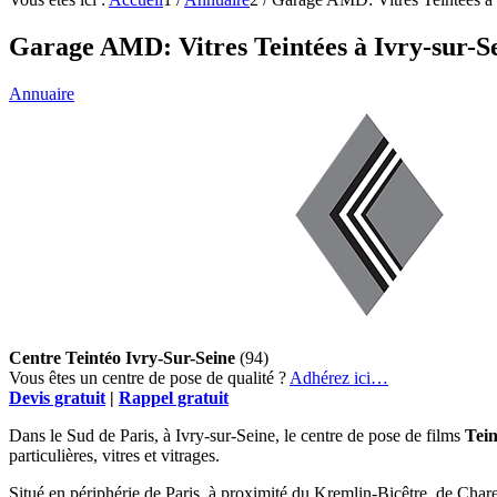
Garage AMD: Vitres Teintées à Ivry-sur-S
Annuaire
Centre Teintéo Ivry-Sur-Seine
(94)
Vous êtes un centre de pose de qualité ?
Adhérez ici…
Devis gratuit
|
Rappel gratuit
Dans le Sud de Paris, à Ivry-sur-Seine, le centre de pose de films
Tein
particulières, vitres et vitrages.
Situé en périphérie de Paris, à proximité du Kremlin-Bicêtre, de Chare