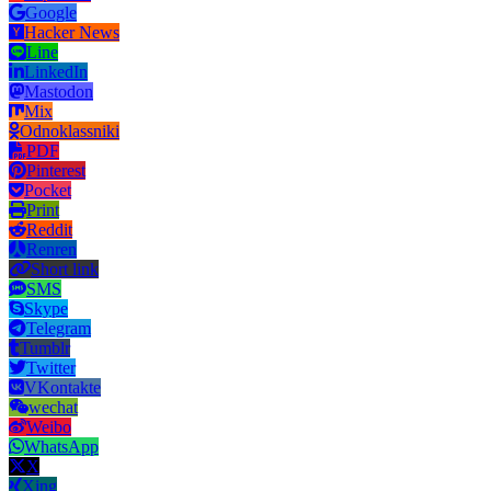
Google
Hacker News
Line
LinkedIn
Mastodon
Mix
Odnoklassniki
PDF
Pinterest
Pocket
Print
Reddit
Renren
Short link
SMS
Skype
Telegram
Tumblr
Twitter
VKontakte
wechat
Weibo
WhatsApp
X
Xing