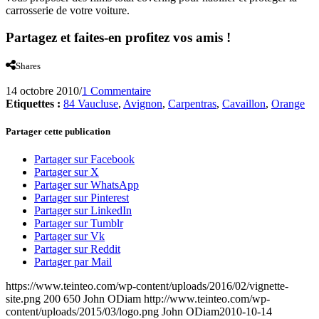
carrosserie de votre voiture.
Partagez et faites-en profitez vos amis !
Shares
14 octobre 2010
/
1 Commentaire
Etiquettes :
84 Vaucluse
,
Avignon
,
Carpentras
,
Cavaillon
,
Orange
Partager cette publication
Partager sur Facebook
Partager sur X
Partager sur WhatsApp
Partager sur Pinterest
Partager sur LinkedIn
Partager sur Tumblr
Partager sur Vk
Partager sur Reddit
Partager par Mail
https://www.teinteo.com/wp-content/uploads/2016/02/vignette-
site.png
200
650
John ODiam
http://www.teinteo.com/wp-
content/uploads/2015/03/logo.png
John ODiam
2010-10-14