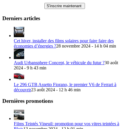
Derniers articles
Cet hiver, installer des films solaires pour faire faire des
économies d’énergies ?
28 novembre 2024 - 14 h 04 min
Audi Urbansphere Concept, le véhicule du futur ?
30 août
2024 - 9 h 43 min
Le 296 GTB Assetto Fiorano, le premier V6 de Ferrari à
découvrir
23 août 2024 - 12 h 46 min
Dernières promotions
Films Teintés Vineuil: promotion pour vos vitres teintées à
Blois
13 novembre 2024 - 12 h 01 min