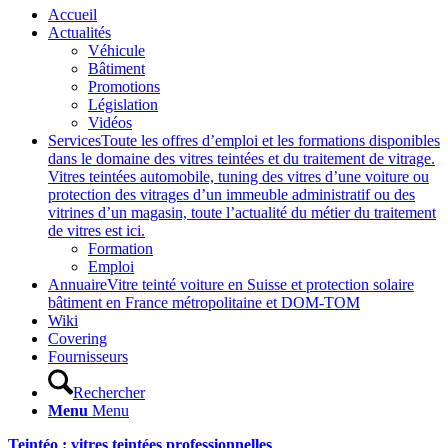
Accueil
Actualités
Véhicule
Bâtiment
Promotions
Législation
Vidéos
Services
Toute les offres d’emploi et les formations disponibles
dans le domaine des vitres teintées et du traitement de vitrage.
Vitres teintées automobile, tuning des vitres d’une voiture ou
protection des vitrages d’un immeuble administratif ou des
vitrines d’un magasin, toute l’actualité du métier du traitement
de vitres est ici.
Formation
Emploi
Annuaire
Vitre teinté voiture en Suisse et protection solaire
bâtiment en France métropolitaine et DOM-TOM
Wiki
Covering
Fournisseurs
Rechercher
Menu
Menu
Teintéo : vitres teintées professionnelles