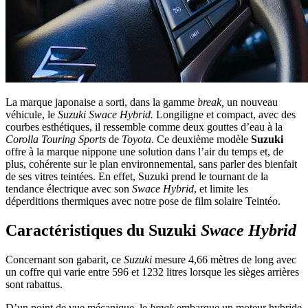
La marque japonaise a sorti, dans la gamme
break,
un nouveau
véhicule, le
Suzuki Swace Hybrid.
Longiligne et compact, avec des
courbes esthétiques, il ressemble comme deux gouttes d’eau à la
Corolla Touring Sports
de
Toyota
. Ce deuxième modèle
Suzuki
offre à la marque nippone une solution dans l’air du temps et, de
plus, cohérente sur le plan environnemental, sans parler des bienfait
de ses vitres teintées. En effet, Suzuki prend le tournant de la
tendance électrique avec son
Swace Hybrid
, et limite les
déperditions thermiques avec notre pose de film solaire Teintéo.
Caractéristiques du Suzuki
Swace Hybrid
Concernant son gabarit, ce
Suzuki
mesure 4,66 mètres de long avec
un coffre qui varie entre 596 et 1232 litres lorsque les sièges arrières
sont rabattus.
D’un point de vue mécanique, le
break
embarque un moteur hybride