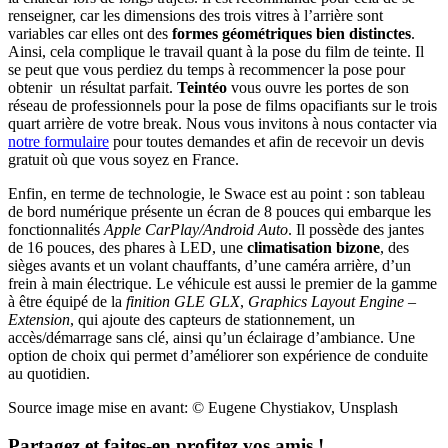
renseigner, car les dimensions des trois vitres à l’arrière sont
variables car elles ont des
formes géométriques bien distinctes
.
Ainsi, cela complique le travail quant à la pose du film de teinte. Il
se peut que vous perdiez du temps à recommencer la pose pour
obtenir un résultat parfait.
Teintéo
vous ouvre les portes de son
réseau de professionnels pour la pose de films opacifiants sur le trois
quart arrière de votre break. Nous vous invitons à nous contacter via
notre formulaire
pour toutes demandes et afin de recevoir un devis
gratuit où que vous soyez en France.
Enfin, en terme de technologie, le Swace est au point : son tableau
de bord numérique présente un écran de 8 pouces qui embarque les
fonctionnalités
Apple CarPlay/Android Auto
. Il possède des jantes
de 16 pouces, des phares à LED, une
climatisation bizone
, des
sièges avants et un volant chauffants, d’une caméra arrière, d’un
frein à main électrique. Le véhicule est aussi le premier de la gamme
à être équipé de la
finition GLE GLX
,
Graphics Layout Engine –
Extension
, qui ajoute des capteurs de stationnement, un
accès/démarrage sans clé, ainsi qu’un éclairage d’ambiance. Une
option de choix qui permet d’améliorer son expérience de conduite
au quotidien.
Source image mise en avant: © Eugene Chystiakov, Unsplash
Partagez et faites-en profitez vos amis !