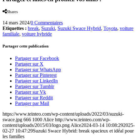
Shares
14 mars 2024
/
0 Commentaires
Etiquettes :
break
,
Suzuki
,
Suzuki Swace Hybrid
,
Toyota
,
voiture
familiale
,
voiture hybride
Partager cette publication
Partager sur Facebook
Partager sur X
Partager sur WhatsApp
Partager sur Pinterest
Partager sur LinkedIn
Partager sur Tumblr
Partager sur Vk
Partager sur Reddit
Partager par Mail
https://www.teinteo.com/wp-content/uploads/2022/03/suzuki-
swace.jpg
666
1000
Alice
http://www.teinteo.com/wp-
content/uploads/2015/03/logo.png
Alice
2024-03-14 10:08:29
2025-
02-27 10:47:29
Suzuki Swace Hybrid: break spacieux et idéal pour
les familles