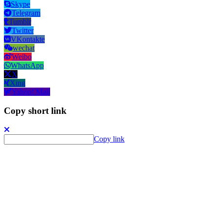
Skype
Telegram
Tumblr
Twitter
VKontakte
wechat
Weibo
WhatsApp
X
Xing
Yahoo! Mail
Copy short link
Copy link