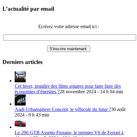
L’actualité par email
Ecrivez votre adresse email ici :
Derniers articles
Cet hiver, installer des films solaires pour faire faire des
économies d’énergies ?
28 novembre 2024 - 14 h 04 min
Audi Urbansphere Concept, le véhicule du futur ?
30 août
2024 - 9 h 43 min
Le 296 GTB Assetto Fiorano, le premier V6 de Ferrari à