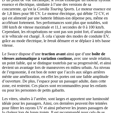
essence et électrique, similaire à l’une des versions de sa
concurrente, qu’est la
Corolla Touring Sports
. Le moteur essence est
de 1,8 litres pour 98 CV. Le moteur électrique, qui débite 72 CV, et
qui est alimenté par une batterie lithium-ion dépense peu, même en
accélérant fortement. Ses performances sont plus que notables, soit
180 km/h de vitesse maximale et 11,1 secondes de 0 à 100 km/h.
Cependant, les récupérations ne sont pas son point fort, d’autant plus
si le véhicule est chargé. À cela s’ajoute des modes de conduite EV,
grâce au mode électrique, le
break
démarre et se déplace à très basse
vitesse.
Le
Swace
dispose d’une
traction avant
ainsi que d’une
boîte de
vitesses automatique à variation continue,
avec une seule relation,
un point faible, qui se distingue toutefois par sa progressivité, et ainsi
devient un avantage lors de manœuvres en milieu urbain. Au niveau
de l’ergonomie, il est bon de noter que l’accès aux sièges arrières
mérite une amélioration, en effet les portes ont une faible amplitude
d’ouverture. De plus, l’espace pour un passager adulte, dans cette
zone, est restreint. Ces places sont recommandées pour les enfants
ou pour les personnes de petits gabarits.
Les vitres, situées à l’arrière, sont larges et apportent une luminosité
idéale pour les passagers. Ainsi, ces dernières peuvent être teintées
pour filtrer les rayons UV et ainsi préserver les jeunes passagers de
la chaleur lors de longs trajets. Il est recommandé pour cela de se