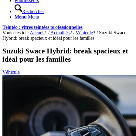
Fournisseurs
Rechercher
Menu
Menu
Teintéo : vitres teintées professionnelles
Vous êtes ici :
Accueil
1
/
Actualités
2
/
Véhicule
3
/
Suzuki Swace
Hybrid: break spacieux et idéal pour les familles
Suzuki Swace Hybrid: break spacieux et
idéal pour les familles
Véhicule