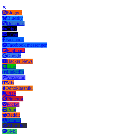
Blogger
Bluesky
Delicious
Digg
Email
Facebook
Facebook messenger
Flipboard
Google
Hacker News
Line
LinkedIn
Mastodon
Mix
Odnoklassniki
PDF
Pinterest
Pocket
Print
Reddit
Renren
Short link
SMS