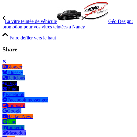
La vitre teintée de véhicule
Géo Design:
promotion pour vos vitres teintées à Nancy
Faire défiler vers le haut
Share
Blogger
Bluesky
Delicious
Digg
Email
Facebook
Facebook messenger
Flipboard
Google
Hacker News
Line
LinkedIn
Mastodon