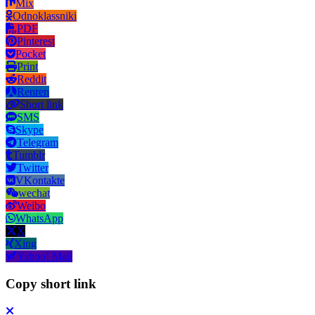
Mix
Odnoklassniki
PDF
Pinterest
Pocket
Print
Reddit
Renren
Short link
SMS
Skype
Telegram
Tumblr
Twitter
VKontakte
wechat
Weibo
WhatsApp
X
Xing
Yahoo! Mail
Copy short link