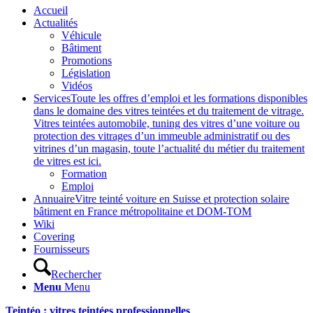
Accueil
Actualités
Véhicule
Bâtiment
Promotions
Législation
Vidéos
Services
Toute les offres d’emploi et les formations disponibles
dans le domaine des vitres teintées et du traitement de vitrage.
Vitres teintées automobile, tuning des vitres d’une voiture ou
protection des vitrages d’un immeuble administratif ou des
vitrines d’un magasin, toute l’actualité du métier du traitement
de vitres est ici.
Formation
Emploi
Annuaire
Vitre teinté voiture en Suisse et protection solaire
bâtiment en France métropolitaine et DOM-TOM
Wiki
Covering
Fournisseurs
Rechercher
Menu
Menu
Teintéo : vitres teintées professionnelles