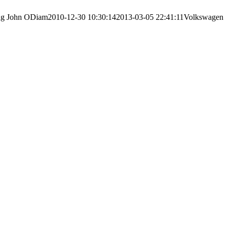
ng
John ODiam
2010-12-30 10:30:14
2013-03-05 22:41:11
Volkswagen