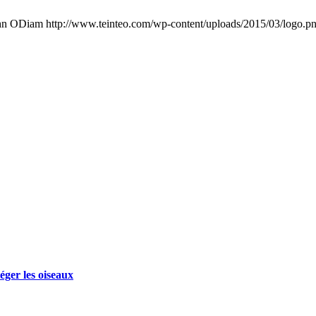
hn ODiam
http://www.teinteo.com/wp-content/uploads/2015/03/logo.p
éger les oiseaux