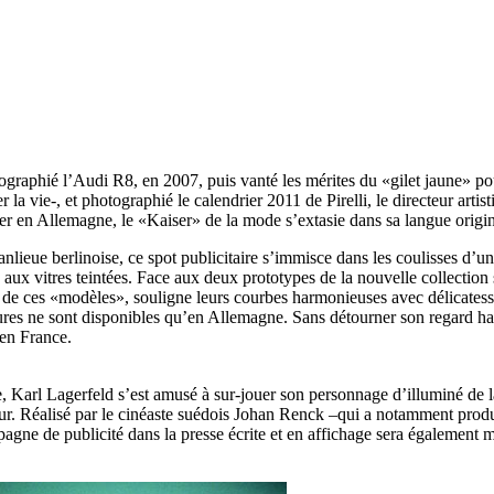
ographié l’Audi R8, en 2007, puis vanté les mérites du «gilet jaune» pou
 la vie-, et photographié le calendrier 2011 de Pirelli, le directeur ar
r en Allemagne, le «Kaiser» de la mode s’extasie dans sa langue origin
ieue berlinoise, ce spot publicitaire s’immisce dans les coulisses d’un
aux vitres teintées. Face aux deux prototypes de la nouvelle collection 
e de ces «modèles», souligne leurs courbes harmonieuses avec délicatess
res ne sont disponibles qu’en Allemagne. Sans détourner son regard habi
 en France.
le, Karl Lagerfeld s’est amusé à sur-jouer son personnage d’illuminé de
. Réalisé par le cinéaste suédois Johan Renck –qui a notamment produit
pagne de publicité dans la presse écrite et en affichage sera également