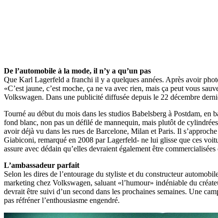
De l’automobile à la mode, il n’y a qu’un pas
Que Karl Lagerfeld a franchi il y a quelques années. Après avoir phot
«C’est jaune, c’est moche, ça ne va avec rien, mais ça peut vous sauver
Volkswagen. Dans une publicité diffusée depuis le 22 décembre dernie
Tourné au début du mois dans les studios Babelsberg à Postdam, en banl
fond blanc, non pas un défilé de mannequin, mais plutôt de cylindrées 
avoir déjà vu dans les rues de Barcelone, Milan et Paris. Il s’approch
Giabiconi, remarqué en 2008 par Lagerfeld- ne lui glisse que ces voitu
assure avec dédain qu’elles devraient également être commercialisées
L’ambassadeur parfait
Selon les dires de l’entourage du styliste et du constructeur automobi
marketing chez Volkswagen, saluant «l’humour» indéniable du créateur
devrait être suivi d’un second dans les prochaines semaines. Une cam
pas réfréner l’enthousiasme engendré.