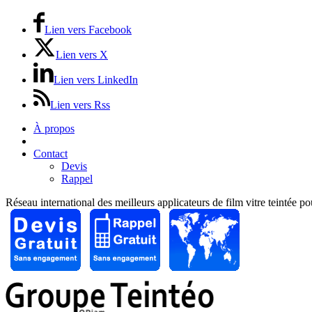
Lien vers Facebook
Lien vers X
Lien vers LinkedIn
Lien vers Rss
À propos
Prix / Tarifs
Contact
Devis
Rappel
Réseau international des meilleurs applicateurs de film vitre teintée p