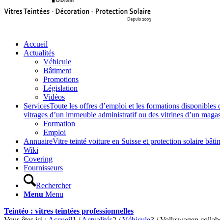
Accueil
Actualités
Véhicule
Bâtiment
Promotions
Législation
Vidéos
Services
Toute les offres d’emploi et les formations disponibles 
vitrages d’un immeuble administratif ou des vitrines d’un magasin,
Formation
Emploi
Annuaire
Vitre teinté voiture en Suisse et protection solaire 
Wiki
Covering
Fournisseurs
Rechercher
Menu
Menu
Teintéo : vitres teintées professionnelles
Vous êtes ici :
Accueil
1
/
Actualités
2
/
Véhicule
3
/
Volkswagen collabo