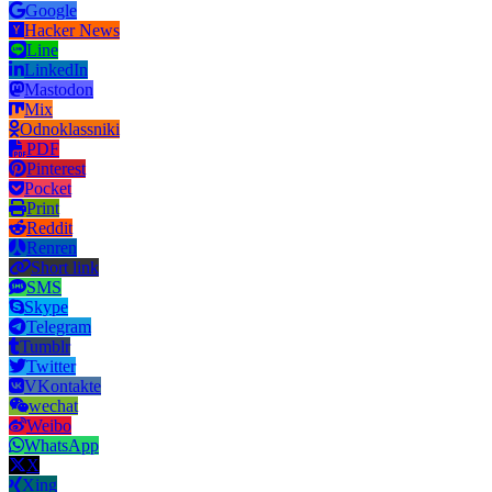
Google
Hacker News
Line
LinkedIn
Mastodon
Mix
Odnoklassniki
PDF
Pinterest
Pocket
Print
Reddit
Renren
Short link
SMS
Skype
Telegram
Tumblr
Twitter
VKontakte
wechat
Weibo
WhatsApp
X
Xing