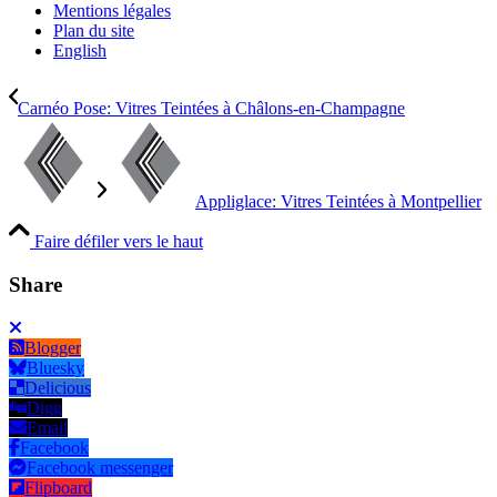
Mentions légales
Plan du site
English
Carnéo Pose: Vitres Teintées à Châlons-en-Champagne
Appliglace: Vitres Teintées à Montpellier
Faire défiler vers le haut
Share
Blogger
Bluesky
Delicious
Digg
Email
Facebook
Facebook messenger
Flipboard