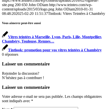
https://www.teinteo.com/wp-content/uploads/2016/02/vignette-
site.png
200
650
John ODiam
http://www.teinteo.com/wp-
content/uploads/2015/03/logo.png
John ODiam
2010-01-31
08:48:20
2025-02-20 11:51:37
Tintlook: Vitres Teintées à Chambéry
Vous aimerez peut-être aussi
Vitres teintées à Marseille, Lyon, Paris, Lille, Montpellier,
Chambéry, Toulouse, Rennes…
Tintlook: promotion pour vos vitres teintées à Chambéry
0
réponses
Laisser un commentaire
Rejoindre la discussion?
N’hésitez pas à contribuer !
Laisser un commentaire
Votre adresse e-mail ne sera pas publiée.
Les champs obligatoires
sont indiqués avec
*