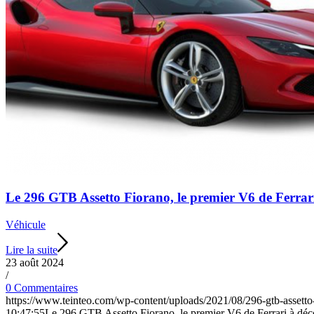
Le 296 GTB Assetto Fiorano, le premier V6 de Ferrar
Véhicule
Lire la suite
23 août 2024
/
0 Commentaires
https://www.teinteo.com/wp-content/uploads/2021/08/296-gtb-assetto
10:47:55
Le 296 GTB Assetto Fiorano, le premier V6 de Ferrari à déc