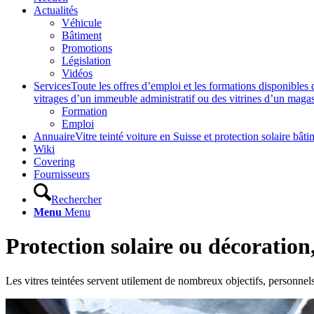
Actualités
Véhicule
Bâtiment
Promotions
Législation
Vidéos
Services
Toute les offres d’emploi et les formations disponibles 
vitrages d’un immeuble administratif ou des vitrines d’un magasin,
Formation
Emploi
Annuaire
Vitre teinté voiture en Suisse et protection solaire 
Wiki
Covering
Fournisseurs
Rechercher
Menu
Menu
Protection solaire ou décoration, 
Les vitres teintées servent utilement de nombreux objectifs, personnel