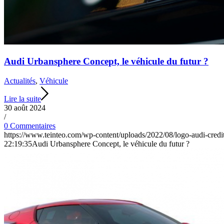
Audi Urbansphere Concept, le véhicule du futur ?
Actualités
,
Véhicule
Lire la suite
30 août 2024
/
0 Commentaires
https://www.teinteo.com/wp-content/uploads/2022/08/logo-audi-credi
22:19:35
Audi Urbansphere Concept, le véhicule du futur ?