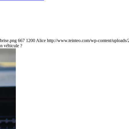
brise.png
667
1200
Alice
http://www.teinteo.com/wp-content/uploads/
on véhicule ?