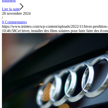
Bâtiment
Lire la suite
28 novembre 2024
/
0 Commentaires
https://www.teinteo.com/wp-content/uploads/2022/11/hiver-perdition-
10:46:58
Cet hiver, installer des films solaires pour faire faire des éco