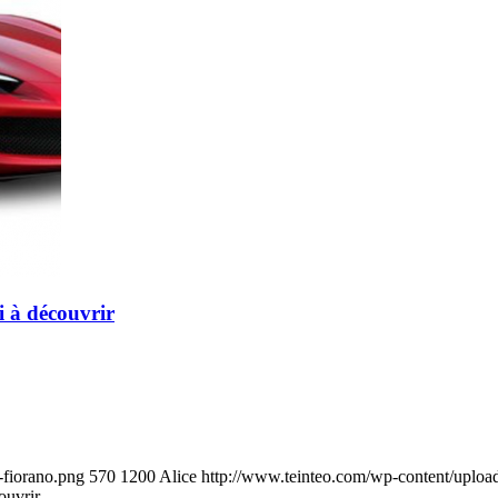
i à découvrir
-fiorano.png
570
1200
Alice
http://www.teinteo.com/wp-content/uploa
ouvrir