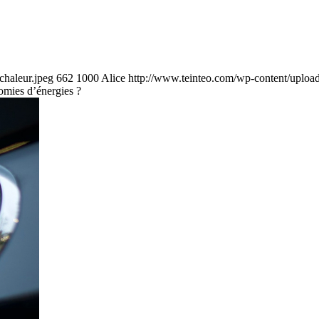
chaleur.jpeg
662
1000
Alice
http://www.teinteo.com/wp-content/uploa
nomies d’énergies ?