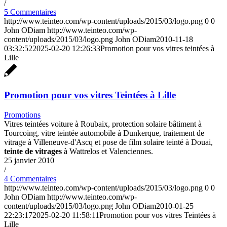
/
5 Commentaires
http://www.teinteo.com/wp-content/uploads/2015/03/logo.png
0
0
John ODiam
http://www.teinteo.com/wp-
content/uploads/2015/03/logo.png
John ODiam
2010-11-18
03:32:52
2025-02-20 12:26:33
Promotion pour vos vitres teintées à
Lille
Promotion pour vos vitres Teintées à Lille
Promotions
Vitres teintées voiture à Roubaix, protection solaire bâtiment à
Tourcoing, vitre teintée automobile à Dunkerque, traitement de
vitrage à Villeneuve-d'Ascq et pose de film solaire teinté à Douai,
teinte de vitrages
à Wattrelos et Valenciennes.
25 janvier 2010
/
4 Commentaires
http://www.teinteo.com/wp-content/uploads/2015/03/logo.png
0
0
John ODiam
http://www.teinteo.com/wp-
content/uploads/2015/03/logo.png
John ODiam
2010-01-25
22:23:17
2025-02-20 11:58:11
Promotion pour vos vitres Teintées à
Lille