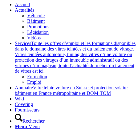
Accueil
Actualités
Véhicule
Bâtiment
Promotions
Législation
Vidéos
Services
Toute les offres d’emploi et les formations disponibles
dans le domaine des vitres teintées et du traitement de vitrage.
Vitres teintées automobile, tuning des vitres d’une voiture ou
protection des vitrages d’un immeuble administratif ou des
vitrines d’un magasin, toute l’actualité du métier du traitement
de vitres est ici.
Formation
Emploi
Annuaire
Vitre teinté voiture en Suisse et protection solaire
bâtiment en France métropolitaine et DOM-TOM
Wiki
Covering
Fournisseurs
Rechercher
Menu
Menu