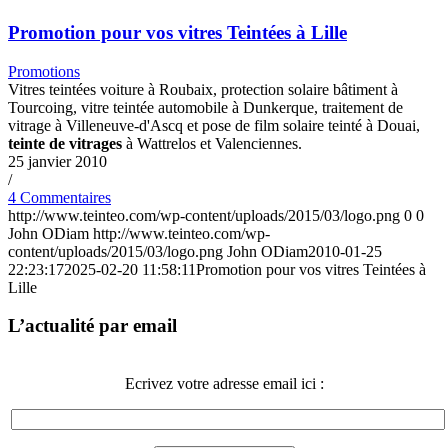
Promotion pour vos vitres Teintées à Lille
Promotions
Vitres teintées voiture à Roubaix, protection solaire bâtiment à
Tourcoing, vitre teintée automobile à Dunkerque, traitement de
vitrage à Villeneuve-d'Ascq et pose de film solaire teinté à Douai,
teinte de vitrages
à Wattrelos et Valenciennes.
25 janvier 2010
/
4 Commentaires
http://www.teinteo.com/wp-content/uploads/2015/03/logo.png
0
0
John ODiam
http://www.teinteo.com/wp-
content/uploads/2015/03/logo.png
John ODiam
2010-01-25
22:23:17
2025-02-20 11:58:11
Promotion pour vos vitres Teintées à
Lille
L’actualité par email
Ecrivez votre adresse email ici :