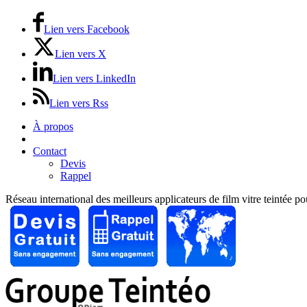
Lien vers Facebook
Lien vers X
Lien vers LinkedIn
Lien vers Rss
À propos
Prix / Tarifs
Contact
Devis
Rappel
Réseau international des meilleurs applicateurs de film vitre teintée p