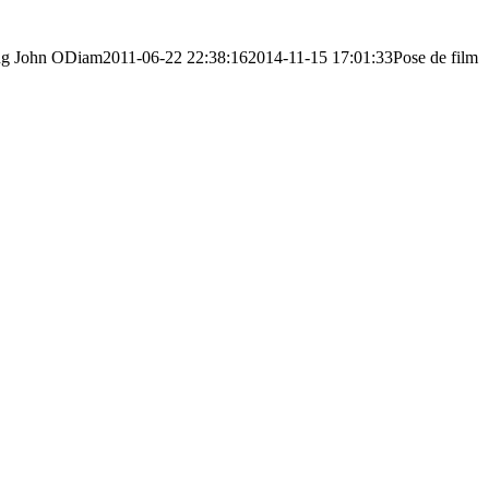
ng
John ODiam
2011-06-22 22:38:16
2014-11-15 17:01:33
Pose de film