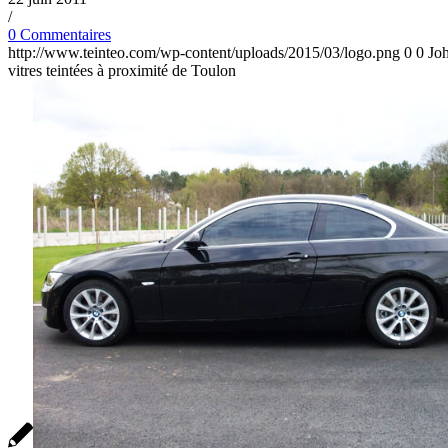
/
0 Commentaires
http://www.teinteo.com/wp-content/uploads/2015/03/logo.png
0
0
Jo
vitres teintées à proximité de Toulon