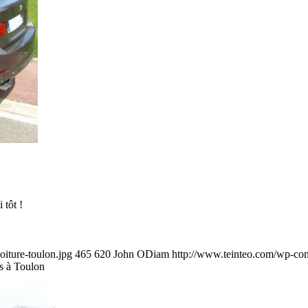
 tôt !
oiture-toulon.jpg
465
620
John ODiam
http://www.teinteo.com/wp-con
es à Toulon