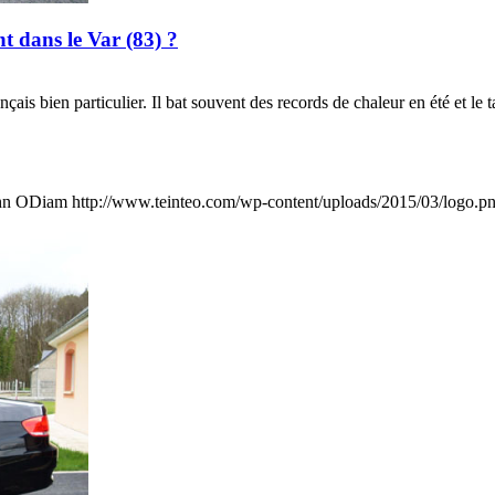
nt dans le Var (83) ?
çais bien particulier. Il bat souvent des records de chaleur en été et le
hn ODiam
http://www.teinteo.com/wp-content/uploads/2015/03/logo.p