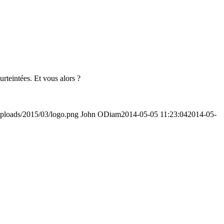
urteintées. Et vous alors ?
uploads/2015/03/logo.png
John ODiam
2014-05-05 11:23:04
2014-05-