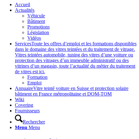
Accueil
Actualités
Véhicule
Bâtiment
Promotions
Législation
Vidéos
Services
Toute les offres d’emploi et les formations disponibles
dans le domaine des vitres teintées et du traitement de vitrage.
Vitres teintées automobile, tuning des vitres d’une voiture ou
protection des vitrages d’un immeuble administratif ou des
vitrines d’un magasin, toute l’actualité du métier du traitement
de vitres est ici.
Formation
Emploi
Annuaire
Vitre teinté voiture en Suisse et protection solaire
bâtiment en France métropolitaine et DOM-TOM
Wiki
Covering
Fournisseurs
Rechercher
Menu
Menu