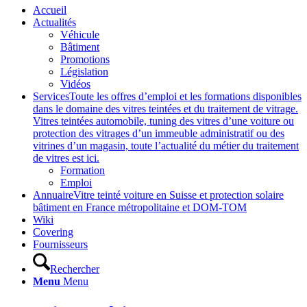
Accueil
Actualités
Véhicule
Bâtiment
Promotions
Législation
Vidéos
Services
Toute les offres d’emploi et les formations disponibles
dans le domaine des vitres teintées et du traitement de vitrage.
Vitres teintées automobile, tuning des vitres d’une voiture ou
protection des vitrages d’un immeuble administratif ou des
vitrines d’un magasin, toute l’actualité du métier du traitement
de vitres est ici.
Formation
Emploi
Annuaire
Vitre teinté voiture en Suisse et protection solaire
bâtiment en France métropolitaine et DOM-TOM
Wiki
Covering
Fournisseurs
Rechercher
Menu
Menu