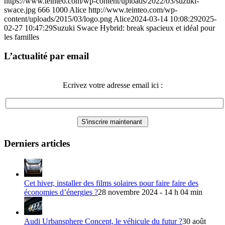
https://www.teinteo.com/wp-content/uploads/2022/03/suzuki-
swace.jpg
666
1000
Alice
http://www.teinteo.com/wp-
content/uploads/2015/03/logo.png
Alice
2024-03-14 10:08:29
2025-
02-27 10:47:29
Suzuki Swace Hybrid: break spacieux et idéal pour
les familles
L’actualité par email
Ecrivez votre adresse email ici :
Derniers articles
Cet hiver, installer des films solaires pour faire faire des
économies d’énergies ?
28 novembre 2024 - 14 h 04 min
Audi Urbansphere Concept, le véhicule du futur ?
30 août