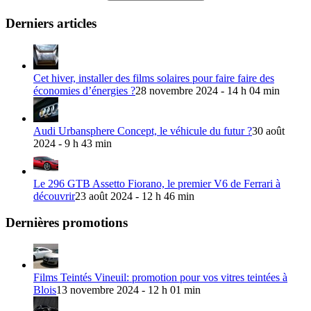
Derniers articles
Cet hiver, installer des films solaires pour faire faire des
économies d’énergies ?
28 novembre 2024 - 14 h 04 min
Audi Urbansphere Concept, le véhicule du futur ?
30 août
2024 - 9 h 43 min
Le 296 GTB Assetto Fiorano, le premier V6 de Ferrari à
découvrir
23 août 2024 - 12 h 46 min
Dernières promotions
Films Teintés Vineuil: promotion pour vos vitres teintées à
Blois
13 novembre 2024 - 12 h 01 min