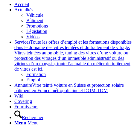
Accueil
Actualités
Véhicule
Bâtiment
Promotions
Législation
Vidéos
Services
Toute les offres d’emploi et les formations disponibles
dans le domaine des vitres teintées et du traitement de vitrage.
Vitres teintées automobile, tuning des vitres d’une voiture ou
protection des vitrages d’un immeuble administratif ou des
vitrines d’un magasin, toute l’actualité du métier du traitement
de vitres est ici.
Formation
Emploi
Annuaire
Vitre teinté voiture en Suisse et protection solaire
bâtiment en France métropolitaine et DOM-TOM
Wiki
Covering
Fournisseurs
Rechercher
Menu
Menu