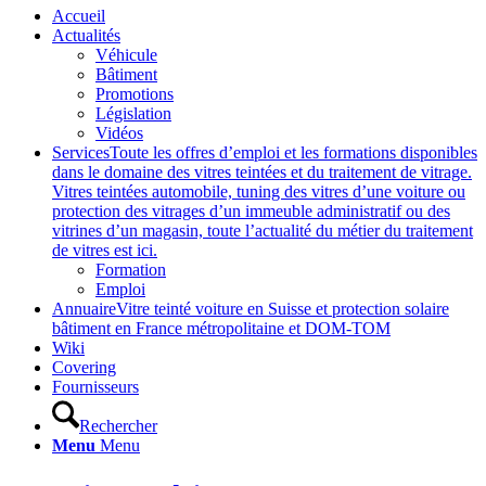
Accueil
Actualités
Véhicule
Bâtiment
Promotions
Législation
Vidéos
Services
Toute les offres d’emploi et les formations disponibles
dans le domaine des vitres teintées et du traitement de vitrage.
Vitres teintées automobile, tuning des vitres d’une voiture ou
protection des vitrages d’un immeuble administratif ou des
vitrines d’un magasin, toute l’actualité du métier du traitement
de vitres est ici.
Formation
Emploi
Annuaire
Vitre teinté voiture en Suisse et protection solaire
bâtiment en France métropolitaine et DOM-TOM
Wiki
Covering
Fournisseurs
Rechercher
Menu
Menu