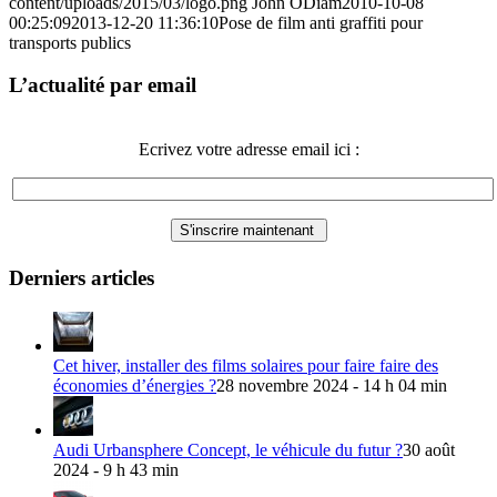
content/uploads/2015/03/logo.png
John ODiam
2010-10-08
00:25:09
2013-12-20 11:36:10
Pose de film anti graffiti pour
transports publics
L’actualité par email
Ecrivez votre adresse email ici :
Derniers articles
Cet hiver, installer des films solaires pour faire faire des
économies d’énergies ?
28 novembre 2024 - 14 h 04 min
Audi Urbansphere Concept, le véhicule du futur ?
30 août
2024 - 9 h 43 min