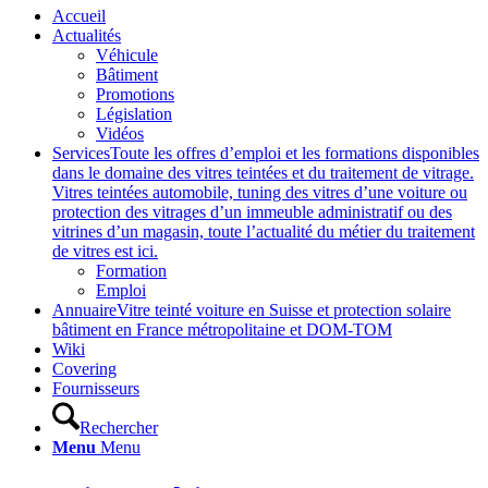
Accueil
Actualités
Véhicule
Bâtiment
Promotions
Législation
Vidéos
Services
Toute les offres d’emploi et les formations disponibles
dans le domaine des vitres teintées et du traitement de vitrage.
Vitres teintées automobile, tuning des vitres d’une voiture ou
protection des vitrages d’un immeuble administratif ou des
vitrines d’un magasin, toute l’actualité du métier du traitement
de vitres est ici.
Formation
Emploi
Annuaire
Vitre teinté voiture en Suisse et protection solaire
bâtiment en France métropolitaine et DOM-TOM
Wiki
Covering
Fournisseurs
Rechercher
Menu
Menu