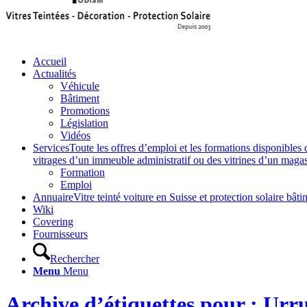
Accueil
Actualités
Véhicule
Bâtiment
Promotions
Législation
Vidéos
Services
Toute les offres d’emploi et les formations disponibles 
vitrages d’un immeuble administratif ou des vitrines d’un magasin,
Formation
Emploi
Annuaire
Vitre teinté voiture en Suisse et protection solaire 
Wiki
Covering
Fournisseurs
Rechercher
Menu
Menu
Archive d’étiquettes pour : Urr