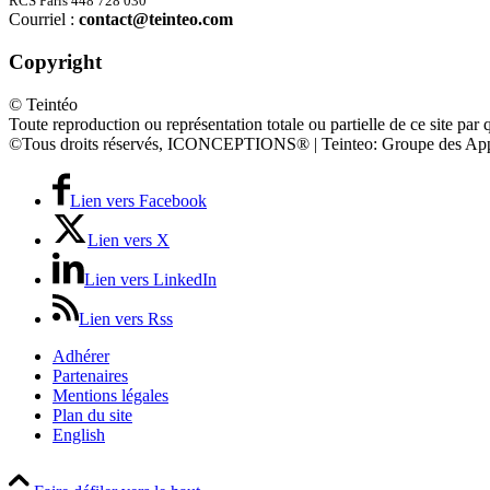
RCS Paris 448 728 030
Courriel :
contact@teinteo.com
Copyright
© Teintéo
Toute reproduction ou représentation totale ou partielle de ce site par 
©Tous droits réservés, ICONCEPTIONS® | Teinteo: Groupe des App
Lien vers Facebook
Lien vers X
Lien vers LinkedIn
Lien vers Rss
Adhérer
Partenaires
Mentions légales
Plan du site
English