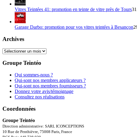
Vitres Teintées 41: promotion en teinte de vitre près de Tours
31
Garage Darbo: promotion pour vos vitres teintées à Besançon
2
Archives
Archives
Groupe Teintéo
Qui sommes-nous ?
Qui-sont nos membres applicateurs ?
Qui-sont nos membres fournisseurs ?
Donnez votre avis/témoignage
Consultez nos réalisations
Coordonnées
Groupe Teintéo
Direction administrative: SARL ICONCEPTIONS
10 Rue de Penthièvre, 75008 Paris, France