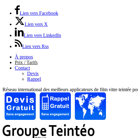
Lien vers Facebook
Lien vers X
Lien vers LinkedIn
Lien vers Rss
À propos
Prix / Tarifs
Contact
Devis
Rappel
Réseau international des meilleurs applicateurs de film vitre teintée p