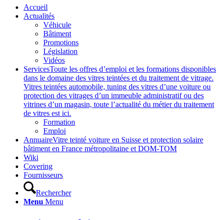
Accueil
Actualités
Véhicule
Bâtiment
Promotions
Législation
Vidéos
Services
Toute les offres d’emploi et les formations disponibles
dans le domaine des vitres teintées et du traitement de vitrage.
Vitres teintées automobile, tuning des vitres d’une voiture ou
protection des vitrages d’un immeuble administratif ou des
vitrines d’un magasin, toute l’actualité du métier du traitement
de vitres est ici.
Formation
Emploi
Annuaire
Vitre teinté voiture en Suisse et protection solaire
bâtiment en France métropolitaine et DOM-TOM
Wiki
Covering
Fournisseurs
Rechercher
Menu
Menu