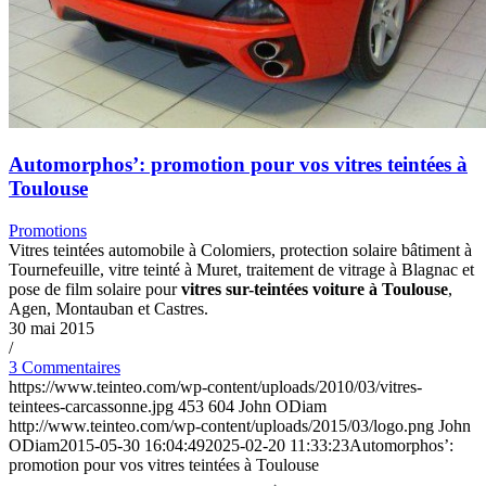
Automorphos’: promotion pour vos vitres teintées à
Toulouse
Promotions
Vitres teintées automobile à Colomiers, protection solaire bâtiment à
Tournefeuille, vitre teinté à Muret, traitement de vitrage à Blagnac et
pose de film solaire pour
vitres sur-teintées voiture à Toulouse
,
Agen, Montauban et Castres.
30 mai 2015
/
3 Commentaires
https://www.teinteo.com/wp-content/uploads/2010/03/vitres-
teintees-carcassonne.jpg
453
604
John ODiam
http://www.teinteo.com/wp-content/uploads/2015/03/logo.png
John
ODiam
2015-05-30 16:04:49
2025-02-20 11:33:23
Automorphos’:
promotion pour vos vitres teintées à Toulouse