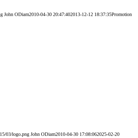
ng
John ODiam
2010-04-30 20:47:40
2013-12-12 18:37:35
Promotion
015/03/logo.png
John ODiam
2010-04-30 17:08:06
2025-02-20