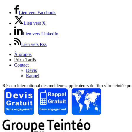
Lien vers Facebook
Lien vers X
Lien vers LinkedIn
Lien vers Rss
À propos
Prix / Tarifs
Contact
Devis
Rappel
Réseau international des meilleurs applicateurs de film vitre teintée p