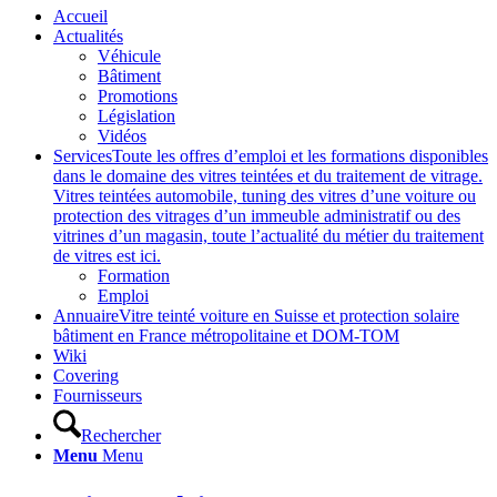
Accueil
Actualités
Véhicule
Bâtiment
Promotions
Législation
Vidéos
Services
Toute les offres d’emploi et les formations disponibles
dans le domaine des vitres teintées et du traitement de vitrage.
Vitres teintées automobile, tuning des vitres d’une voiture ou
protection des vitrages d’un immeuble administratif ou des
vitrines d’un magasin, toute l’actualité du métier du traitement
de vitres est ici.
Formation
Emploi
Annuaire
Vitre teinté voiture en Suisse et protection solaire
bâtiment en France métropolitaine et DOM-TOM
Wiki
Covering
Fournisseurs
Rechercher
Menu
Menu