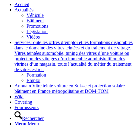
Accueil
Actualités
Véhicule
Bâtiment
Promotions
Législation
Vidéos
Services
Toute les offres d’emploi et les formations disponibles
dans le domaine des vitres teintées et du traitement de vitrage.
Vitres teintées automobile, tuning des vitres d’une voiture ou
protection des vitrages d’un immeuble administratif ou des
vitrines d’un magasin, toute l’actualité du métier du traitement
de vitres est ici.
Formation
Emploi
Annuaire
Vitre teinté voiture en Suisse et protection solaire
bâtiment en France métropolitaine et DOM-TOM
Wiki
Covering
Fournisseurs
Rechercher
Menu
Menu