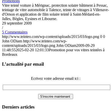
Promotions
Vitre teinté voiture à Mérignac, protection solaire bâtiment à Pessac,
teintage de vitre automobile à Talence, teinte de vitrages à Villenave-
d'Ornon et application de film solaire teinté à Saint-Médard-en-
Jalles, Bègles, Eysines et Libourne.
29 septembre 2009
/
5 Commentaires
http://www.teinteo.com/wp-content/uploads/2015/03/logo.png
0
0
John ODiam
http://www.teinteo.com/wp-
content/uploads/2015/03/logo.png
John ODiam
2009-09-29
11:48:55
2025-02-20 12:01:33
Promotion pour vos vitres teintées à
Bordeaux
L’actualité par email
Ecrivez votre adresse email ici :
Derniers articles