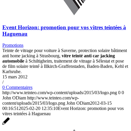
Event Horizon: promotion pour vos vitres teintées à
Haguenau
Promotions
Teinte de vitrage pour voiture à Saverne, protection solaire bâtiment
anti home jacking à Strasbourg,
vitre teinté anti car jacking
automobile
à Schiltigheim, traitement de vitrage à Sélestat et pose
de film solaire teinté à Illkirch-Graffenstaden, Baden-Baden, Kehl et
Karlsruhe.
15 mars 2012
/
0 Commentaires
http://www.teinteo.com/wp-content/uploads/2015/03/logo.png
0
0
John ODiam
http://www.teinteo.com/wp-
content/uploads/2015/03/logo.png
John ODiam
2012-03-15
00:16:51
2025-02-20 12:35:10
Event Horizon: promotion pour vos
vitres teintées à Haguenau