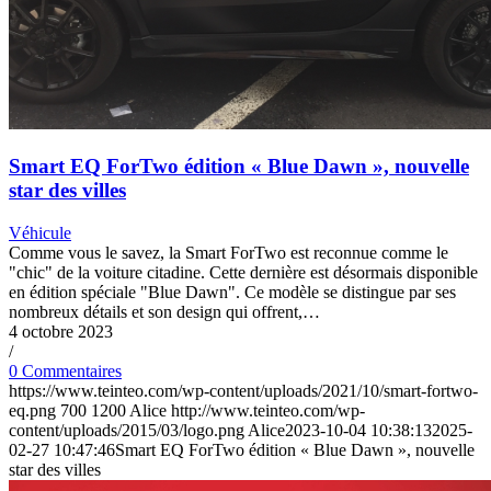
Smart EQ ForTwo édition « Blue Dawn », nouvelle
star des villes
Véhicule
Comme vous le savez, la Smart ForTwo est reconnue comme le
"chic" de la voiture citadine. Cette dernière est désormais disponible
en édition spéciale "Blue Dawn". Ce modèle se distingue par ses
nombreux détails et son design qui offrent,…
4 octobre 2023
/
0 Commentaires
https://www.teinteo.com/wp-content/uploads/2021/10/smart-fortwo-
eq.png
700
1200
Alice
http://www.teinteo.com/wp-
content/uploads/2015/03/logo.png
Alice
2023-10-04 10:38:13
2025-
02-27 10:47:46
Smart EQ ForTwo édition « Blue Dawn », nouvelle
star des villes