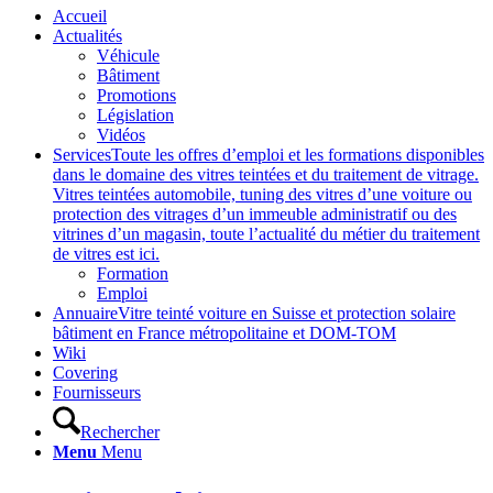
Accueil
Actualités
Véhicule
Bâtiment
Promotions
Législation
Vidéos
Services
Toute les offres d’emploi et les formations disponibles
dans le domaine des vitres teintées et du traitement de vitrage.
Vitres teintées automobile, tuning des vitres d’une voiture ou
protection des vitrages d’un immeuble administratif ou des
vitrines d’un magasin, toute l’actualité du métier du traitement
de vitres est ici.
Formation
Emploi
Annuaire
Vitre teinté voiture en Suisse et protection solaire
bâtiment en France métropolitaine et DOM-TOM
Wiki
Covering
Fournisseurs
Rechercher
Menu
Menu