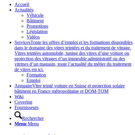
Accueil
Actualités
Véhicule
Bâtiment
Promotions
Législation
Vidéos
Services
Toute les offres d’emploi et les formations disponibles
dans le domaine des vitres teintées et du traitement de vitrage.
Vitres teintées automobile, tuning des vitres d’une voiture ou
protection des vitrages d’un immeuble administratif ou des
vitrines d’un magasin, toute l’actualité du métier du traitement
de vitres est ici.
Formation
Emploi
Annuaire
Vitre teinté voiture en Suisse et protection solaire
bâtiment en France métropolitaine et DOM-TOM
Wiki
Covering
Fournisseurs
Rechercher
Menu
Menu