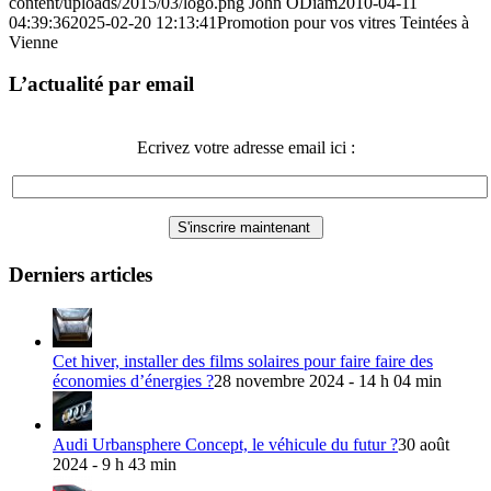
content/uploads/2015/03/logo.png
John ODiam
2010-04-11
04:39:36
2025-02-20 12:13:41
Promotion pour vos vitres Teintées à
Vienne
L’actualité par email
Ecrivez votre adresse email ici :
Derniers articles
Cet hiver, installer des films solaires pour faire faire des
économies d’énergies ?
28 novembre 2024 - 14 h 04 min
Audi Urbansphere Concept, le véhicule du futur ?
30 août
2024 - 9 h 43 min