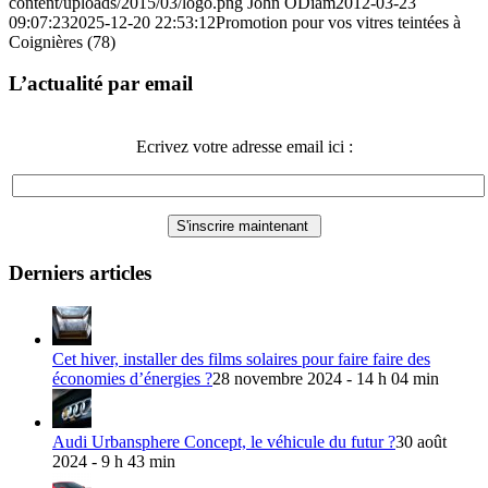
content/uploads/2015/03/logo.png
John ODiam
2012-03-23
09:07:23
2025-12-20 22:53:12
Promotion pour vos vitres teintées à
Coignières (78)
L’actualité par email
Ecrivez votre adresse email ici :
Derniers articles
Cet hiver, installer des films solaires pour faire faire des
économies d’énergies ?
28 novembre 2024 - 14 h 04 min
Audi Urbansphere Concept, le véhicule du futur ?
30 août
2024 - 9 h 43 min