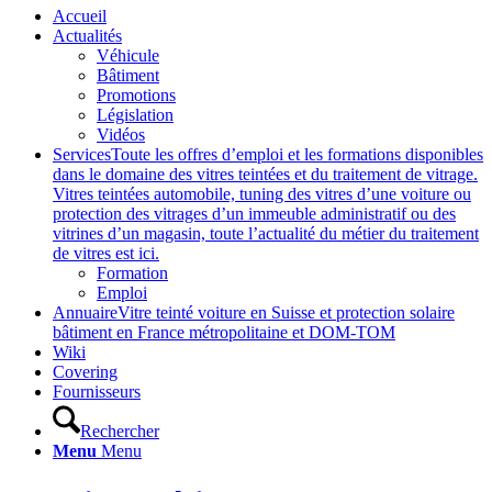
Accueil
Actualités
Véhicule
Bâtiment
Promotions
Législation
Vidéos
Services
Toute les offres d’emploi et les formations disponibles
dans le domaine des vitres teintées et du traitement de vitrage.
Vitres teintées automobile, tuning des vitres d’une voiture ou
protection des vitrages d’un immeuble administratif ou des
vitrines d’un magasin, toute l’actualité du métier du traitement
de vitres est ici.
Formation
Emploi
Annuaire
Vitre teinté voiture en Suisse et protection solaire
bâtiment en France métropolitaine et DOM-TOM
Wiki
Covering
Fournisseurs
Rechercher
Menu
Menu