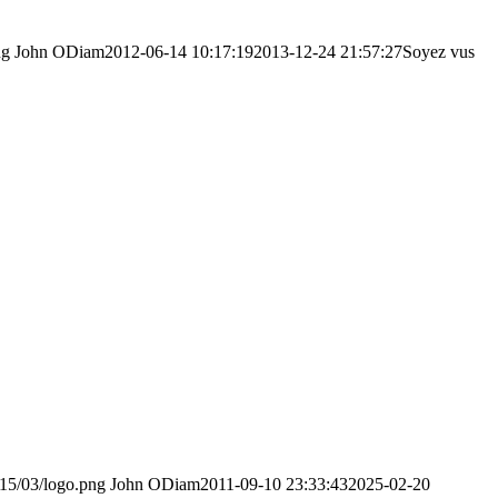
ng
John ODiam
2012-06-14 10:17:19
2013-12-24 21:57:27
Soyez vus
015/03/logo.png
John ODiam
2011-09-10 23:33:43
2025-02-20