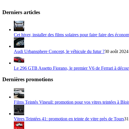
Derniers articles
Cet hiver, installer des films solaires pour faire faire des écono
Audi Urbansphere Concept, le véhicule du futur ?
30 août 2024
Le 296 GTB Assetto Fiorano, le premier V6 de Ferrari à décou
Dernières promotions
Films Teintés Vineuil: promotion pour vos vitres teintées à Bloi
Vitres Teintées 41: promotion en teinte de vitre près de Tours
31