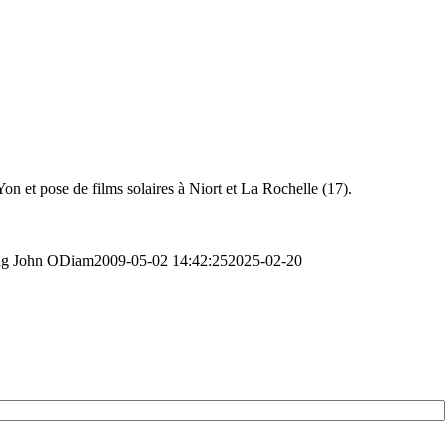
Yon et pose de films solaires à Niort et La Rochelle (17).
ng
John ODiam
2009-05-02 14:42:25
2025-02-20