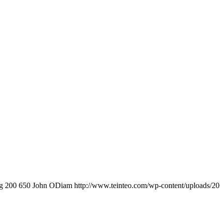
g
200
650
John ODiam
http://www.teinteo.com/wp-content/uploads/2