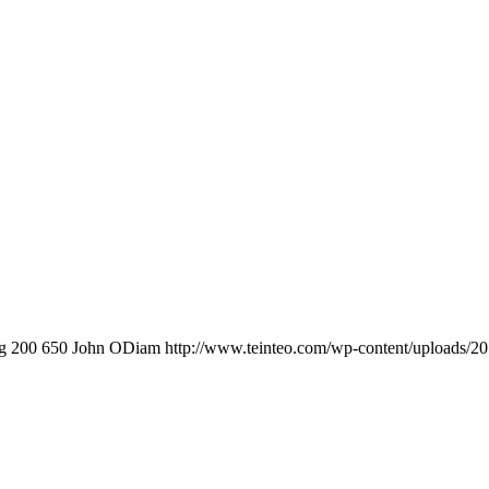
g
200
650
John ODiam
http://www.teinteo.com/wp-content/uploads/2