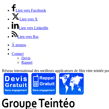
Lien vers Facebook
Lien vers X
Lien vers LinkedIn
Lien vers Rss
À propos
Prix / Tarifs
Contact
Devis
Rappel
Réseau international des meilleurs applicateurs de film vitre teintée p