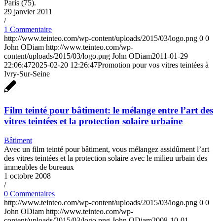
Paris (75).
29 janvier 2011
/
1 Commentaire
http://www.teinteo.com/wp-content/uploads/2015/03/logo.png
0
0
John ODiam
http://www.teinteo.com/wp-
content/uploads/2015/03/logo.png
John ODiam
2011-01-29
22:06:47
2025-02-20 12:26:47
Promotion pour vos vitres teintées à
Ivry-Sur-Seine
Film teinté pour bâtiment: le mélange entre l’art des
vitres teintées et la protection solaire urbaine
Bâtiment
Avec un film teinté pour bâtiment, vous mélangez assidûment l’art
des vitres teintées et la protection solaire avec le milieu urbain des
immeubles de bureaux
1 octobre 2008
/
0 Commentaires
http://www.teinteo.com/wp-content/uploads/2015/03/logo.png
0
0
John ODiam
http://www.teinteo.com/wp-
content/uploads/2015/03/logo.png
John ODiam
2008-10-01