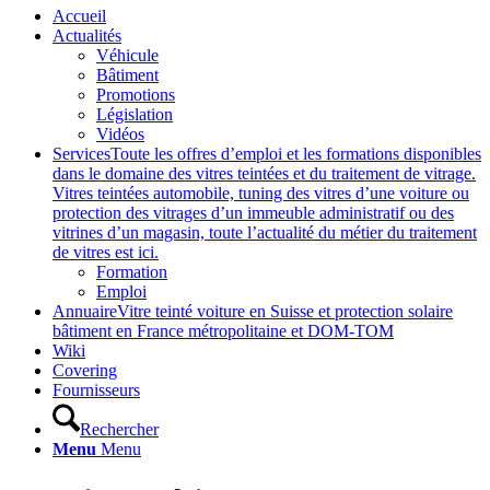
Accueil
Actualités
Véhicule
Bâtiment
Promotions
Législation
Vidéos
Services
Toute les offres d’emploi et les formations disponibles
dans le domaine des vitres teintées et du traitement de vitrage.
Vitres teintées automobile, tuning des vitres d’une voiture ou
protection des vitrages d’un immeuble administratif ou des
vitrines d’un magasin, toute l’actualité du métier du traitement
de vitres est ici.
Formation
Emploi
Annuaire
Vitre teinté voiture en Suisse et protection solaire
bâtiment en France métropolitaine et DOM-TOM
Wiki
Covering
Fournisseurs
Rechercher
Menu
Menu