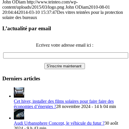
John ODiam
http://www.teinteo.com/wp-
content/uploads/2015/03/logo.png
John ODiam
2010-08-01
20:04:44
2014-03-10 15:37:47
Des vitres teintées pour la protection
solaire des bureaux
L’actualité par email
Ecrivez votre adresse email ici :
Derniers articles
Cet hiver, installer des films solaires pour faire faire des
économies d’énergies ?
28 novembre 2024 - 14 h 04 min
Audi Urbansphere Concept, le véhicule du futur ?
30 août
2024 - 9 h 43 min