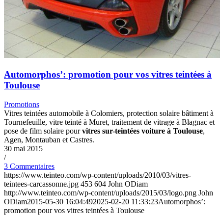
Automorphos’: promotion pour vos vitres teintées à
Toulouse
Promotions
Vitres teintées automobile à Colomiers, protection solaire bâtiment à
Tournefeuille, vitre teinté à Muret, traitement de vitrage à Blagnac et
pose de film solaire pour
vitres sur-teintées voiture à Toulouse
,
Agen, Montauban et Castres.
30 mai 2015
/
3 Commentaires
https://www.teinteo.com/wp-content/uploads/2010/03/vitres-
teintees-carcassonne.jpg
453
604
John ODiam
http://www.teinteo.com/wp-content/uploads/2015/03/logo.png
John
ODiam
2015-05-30 16:04:49
2025-02-20 11:33:23
Automorphos’:
promotion pour vos vitres teintées à Toulouse