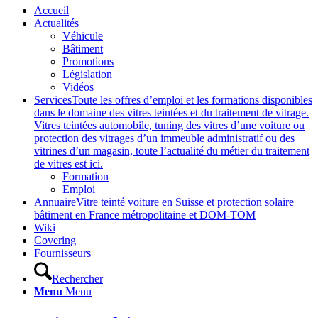
Accueil
Actualités
Véhicule
Bâtiment
Promotions
Législation
Vidéos
Services
Toute les offres d’emploi et les formations disponibles
dans le domaine des vitres teintées et du traitement de vitrage.
Vitres teintées automobile, tuning des vitres d’une voiture ou
protection des vitrages d’un immeuble administratif ou des
vitrines d’un magasin, toute l’actualité du métier du traitement
de vitres est ici.
Formation
Emploi
Annuaire
Vitre teinté voiture en Suisse et protection solaire
bâtiment en France métropolitaine et DOM-TOM
Wiki
Covering
Fournisseurs
Rechercher
Menu
Menu